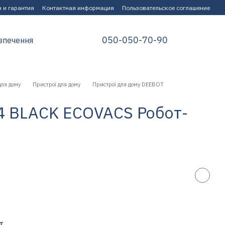
 и гарантия
Контактная информация
Пользовательское соглашение
050-050-70-90
зпечення
для дому
Пристрої для дому
Пристрої для дому DEEBOT
4 BLACK ECOVACS Робот-
т