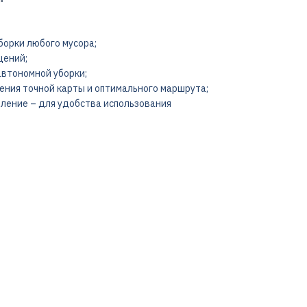
борки любого мусора;
щений;
автономной уборки;
оения точной карты и оптимального маршрута;
вление – для удобства использования