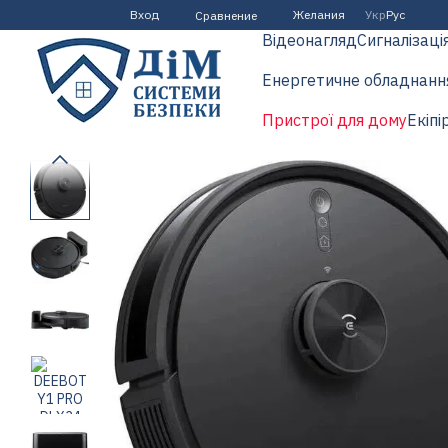
Перейти к основному контенту
Вход
Желания
Укр
Рус
Сравнение
Відеонагляд
Сигналізаці
Енергетичне обладнанн
Пристрої для дому
Екіпі