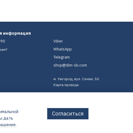
ая информация
-90
Viber
WhatsApp
вам?
Telegram
shop@dim-sb.com
м. Ужгород, вул. Сечені, 50
Карта проезда
тимальной
Согласиться
бы дать
лашение
.