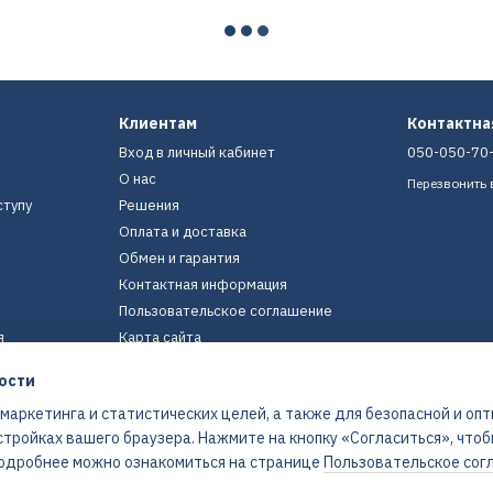
Клиентам
Контактн
Вход в личный кабинет
050-050-70
О нас
Перезвонить 
ступу
Решения
Оплата и доставка
Обмен и гарантия
Контактная информация
Пользовательское соглашение
я
Карта сайта
ости
Мы в соцсетях
 маркетинга и статистических целей, а также для безопасной и оп
стройках вашего браузера. Нажмите на кнопку «Согласиться», что
 Подробнее можно ознакомиться на странице
Пользовательское сог