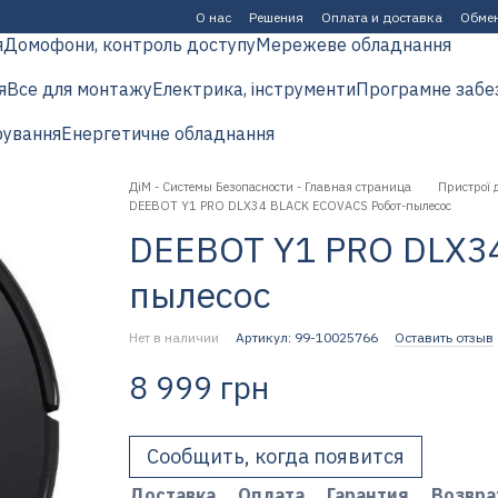
О нас
Решения
Оплата и доставка
Обмен
я
Домофони, контроль доступу
Мережеве обладнання
я
Все для монтажу
Електрика, інструменти
Програмне забе
рування
Енергетичне обладнання
ДіМ - Системы Безопасности - Главная страница
Пристрої 
DEEBOT Y1 PRO DLX34 BLACK ECOVACS Робот-пылесос
DEEBOT Y1 PRO DLX3
пылесос
Нет в наличии
Артикул: 99-10025766
Оставить отзыв
8 999 грн
Сообщить, когда появится
Доставка
Оплата
Гарантия
Возвра