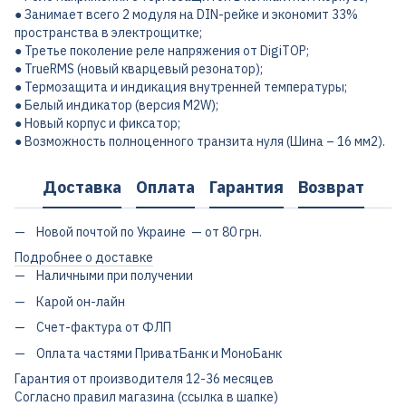
● Занимает всего 2 модуля на DIN-рейке и экономит 33%
пространства в электрощитке;
● Третье поколение реле напряжения от DigiTOP;
● TrueRMS (новый кварцевый резонатор);
● Термозащита и индикация внутренней температуры;
● Белый индикатор (версия M2W);
● Новый корпус и фиксатор;
● Возможность полноценного транзита нуля (Шина – 16 мм2).
Доставка
Оплата
Гарантия
Возврат
Новой почтой по Украине — от 80 грн.
Подробнее о доставке
Наличными при получении
Карой он-лайн
Счет-фактура от ФЛП
Оплата частями ПриватБанк и МоноБанк
Гарантия от производителя 12-36 месяцев
Согласно правил магазина (ссылка в шапке)