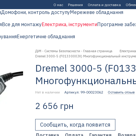
О нас
Решения
Оплата и доставка
Обмен
я
Домофони, контроль доступу
Мережеве обладнання
я
Все для монтажу
Електрика, інструменти
Програмне забе
рування
Енергетичне обладнання
ДіМ - Системы Безопасности - Главная страница
Електрика
Dremel 3000-5 (F0133000JX) Многофункциональный инструм
Dremel 3000-5 (F013
Многофункциональны
Нет в наличии
Артикул: 99-00023062
Оставить отзыв
2 656 грн
Сообщить, когда появится
Доставка
Оплата
Гарантия
Возвра