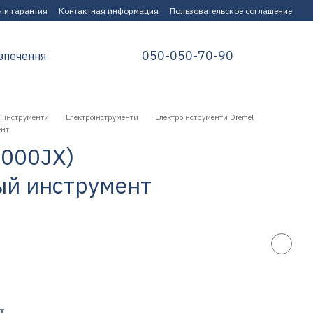
 и гарантия
Контактная информация
Пользовательское соглашение
050-050-70-90
зпечення
, інструменти
Електроінструменти
Електроінструменти Dremel
ент
3000JX)
й инструмент
т