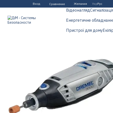
Перейти к основному контенту
Вход
Желания
Укр
Рус
Сравнение
Відеонагляд
Сигналізаці
Енергетичне обладнанн
Пристрої для дому
Екіпі