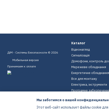
Каталог
Відеонагляд
ДіМ - Системы Безопасности © 2026
Сигналізація
Мобильная версия
Домофони, контроль до
Принимаем к оплате
Мережеве обладнання
Енергетичне обладнання
Все для монтажу
Електрика, інструменти
Програмне забезпеченн
Пристрої для дому
Мы заботимся о вашей конфиденциальн
Екіпірування
Этот веб-сайт использует файлы cookie для
Енергетичне обладнання