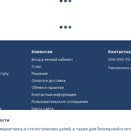
Клиентам
Контактн
Вход в личный кабинет
050-050-70
О нас
Перезвонить 
ступу
Решения
Оплата и доставка
Обмен и гарантия
Контактная информация
Пользовательское соглашение
я
Карта сайта
ости
Мы в соцсетях
 маркетинга и статистических целей, а также для безопасной и оп