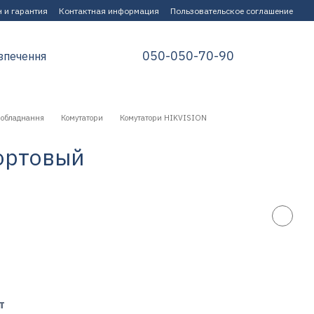
 и гарантия
Контактная информация
Пользовательское соглашение
050-050-70-90
зпечення
 обладнання
Комутатори
Комутатори HIKVISION
ортовый
т