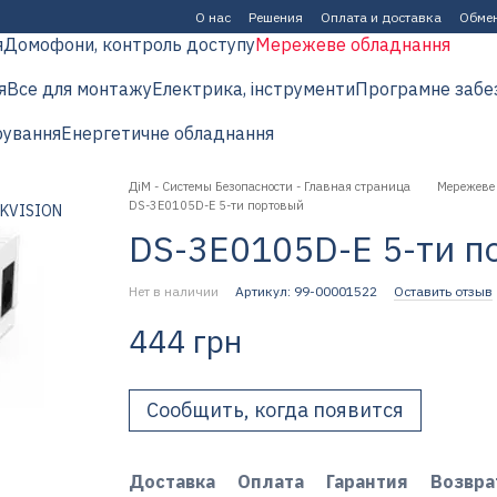
О нас
Решения
Оплата и доставка
Обмен
я
Домофони, контроль доступу
Мережеве обладнання
я
Все для монтажу
Електрика, інструменти
Програмне забе
рування
Енергетичне обладнання
ДіМ - Системы Безопасности - Главная страница
Мережеве
DS-3E0105D-E 5-ти портовый
DS-3E0105D-E 5-ти п
Нет в наличии
Артикул: 99-00001522
Оставить отзыв
444 грн
Сообщить, когда появится
Доставка
Оплата
Гарантия
Возвра