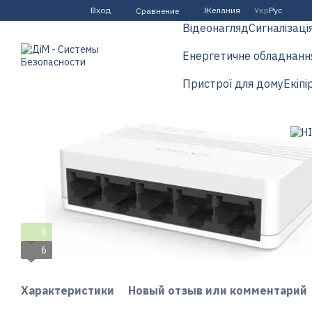
Перейти к основному контенту
Вход
Желания
Укр
Рус
Сравнение
Відеонагляд
Сигналізаці
Енергетичне обладнанн
Пристрої для дому
Екіпі
6
6
Характеристики
Новый отзыв или комментарий