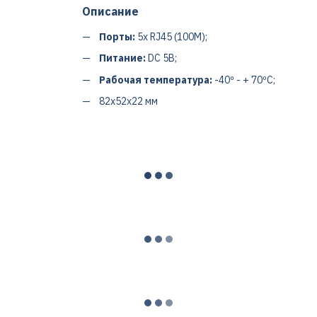
Описание
Порты:
5x RJ45 (100M);
Питание:
DC 5В;
Рабочая температура:
-40º - + 70ºC;
82x52x22 мм