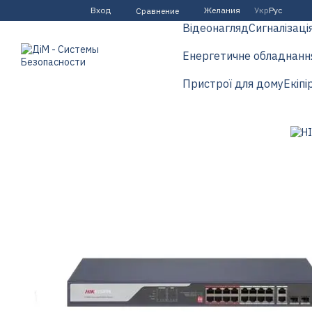
Перейти к основному контенту
Вход
Желания
Укр
Рус
Сравнение
Відеонагляд
Сигналізаці
Енергетичне обладнанн
Пристрої для дому
Екіпі