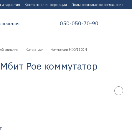
 и гарантия
Контактная информация
Пользовательское соглашение
050-050-70-90
зпечення
 обладнання
Комутатори
Комутатори HIKVISION
 Мбит Poe коммутатор
т