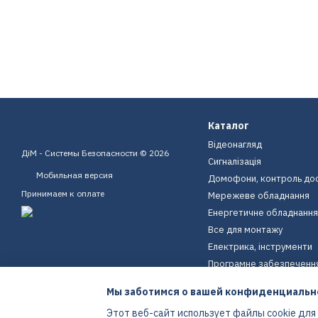
Каталог
Відеонагляд
ДіМ - Системы Безопасности © 2026
Сигналізація
Мобильная версия
Домофони, контроль до
Принимаем к оплате
Мережеве обладнання
Енергетичне обладнання
Все для монтажу
Електрика, інструменти
Програмне забезпеченн
Пристрої для дому
Мы заботимся о вашей конфиденциальн
Екіпірування
Этот веб-сайт использует файлы cookie для
Енергетичне обладнання