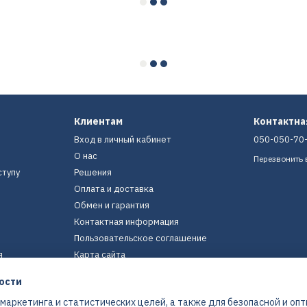
Клиентам
Контактн
Вход в личный кабинет
050-050-70
О нас
Перезвонить 
ступу
Решения
Оплата и доставка
Обмен и гарантия
Контактная информация
Пользовательское соглашение
я
Карта сайта
ости
Мы в соцсетях
 маркетинга и статистических целей, а также для безопасной и оп