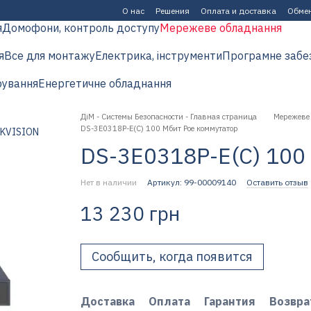
О нас
Решения
Оплата и доставка
Обмен
я
Домофони, контроль доступу
Мережеве обладнання
я
Все для монтажу
Електрика, інструменти
Програмне забе
рування
Енергетичне обладнання
ДіМ - Системы Безопасности - Главная страница
Мережеве
DS-3E0318P-E(C) 100 Мбит Poe коммутатор
DS-3E0318P-E(C) 100
Нет в наличии
Артикул: 99-00009140
Оставить отзыв
13 230 грн
Сообщить, когда появится
Доставка
Оплата
Гарантия
Возвра