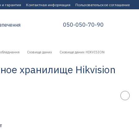
 и гарантия
Контактная информация
Пользовательское соглашение
050-050-70-90
зпечення
 обладнання
Сховище даних
Сховище даних HIKVISION
ное хранилище Hikvision
т