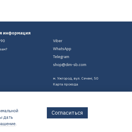
ая информация
-90
Viber
WhatsApp
вам?
Telegram
shop@dim-sb.com
м. Ужгород, вул. Сечені, 50
Карта проезда
тимальной
Согласиться
бы дать
лашение
.