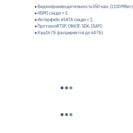
● Видеопроизводительность550-кан. (1100 Мбит/
● HDMI сзади × 1;
● Интерфейс eSATA сзади × 1;
● ПротоколRTSP, ONVIF, SDK, ISAPI;
● Кэш16 ГБ (расширяется до 64 ГБ)