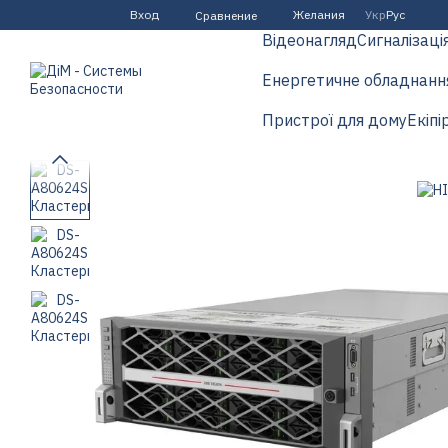
Перейти к основному контенту
Вход
Желания
Укр
Рус
Сравнение
Відеонагляд
Сигналізаці
Енергетичне обладнанн
Пристрої для дому
Екіпі