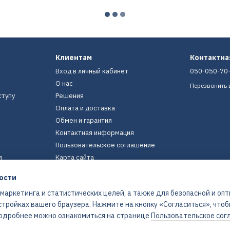
Клиентам
Контактн
Вход в личный кабинет
050-050-70
О нас
Перезвонить 
ступу
Решения
Оплата и доставка
Обмен и гарантия
Контактная информация
Пользовательское соглашение
я
Карта сайта
ости
Мы в соцсетях
 маркетинга и статистических целей, а также для безопасной и оп
стройках вашего браузера. Нажмите на кнопку «Согласиться», что
 Подробнее можно ознакомиться на странице
Пользовательское сог