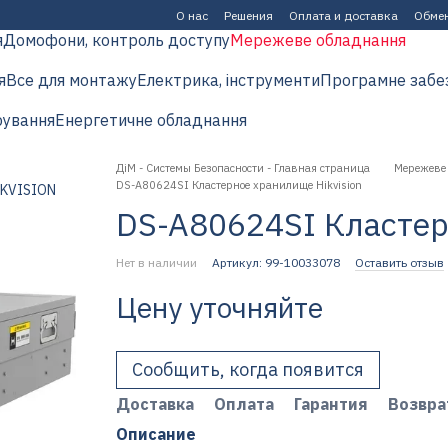
О нас
Решения
Оплата и доставка
Обмен
я
Домофони, контроль доступу
Мережеве обладнання
я
Все для монтажу
Електрика, інструменти
Програмне забе
рування
Енергетичне обладнання
ДіМ - Системы Безопасности - Главная страница
Мережеве
DS-A80624SI Кластерное хранилище Hikvision
DS-A80624SI Кластер
Нет в наличии
Артикул: 99-10033078
Оставить отзыв
Цену уточняйте
Сообщить, когда появится
Доставка
Оплата
Гарантия
Возвра
Описание