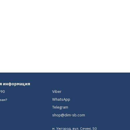
ая информация
-90
Viber
WhatsApp
вам?
Telegram
shop@dim-sb.com
м. Ужгород, вул. Сечені, 50