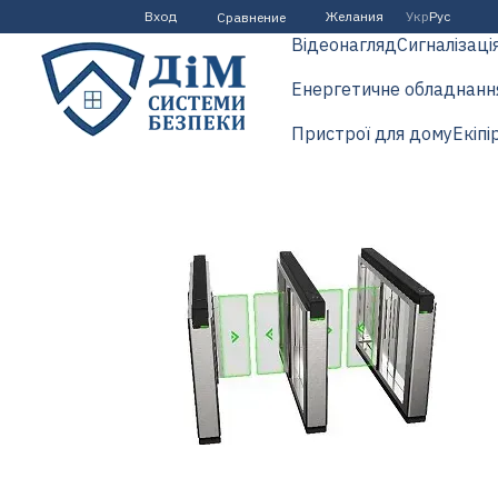
Перейти к основному контенту
Вход
Желания
Укр
Рус
Сравнение
Відеонагляд
Сигналізаці
Енергетичне обладнанн
Пристрої для дому
Екіпі