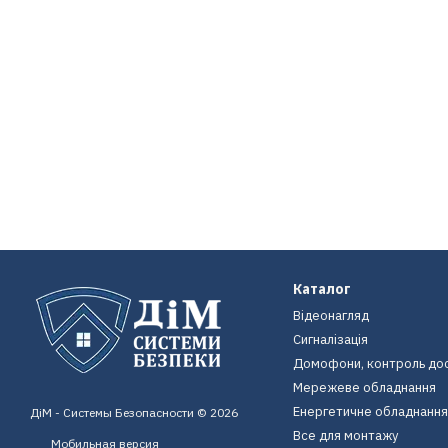
Каталог
Відеонагляд
Сигналізація
Домофони, контроль до
Мережеве обладнання
Енергетичне обладнання
ДіМ - Системы Безопасности © 2026
Все для монтажу
Мобильная версия