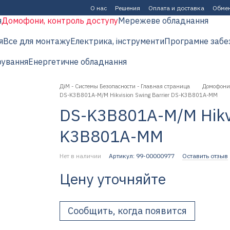
О нас
Решения
Оплата и доставка
Обмен
я
Домофони, контроль доступу
Мережеве обладнання
я
Все для монтажу
Електрика, інструменти
Програмне забе
рування
Енергетичне обладнання
ДіМ - Системы Безопасности - Главная страница
Домофони,
DS-K3B801А-M/M Hikvision Swing Barrier DS-K3B801А-MM
DS-K3B801А-M/M Hikvi
K3B801А-MM
Нет в наличии
Артикул: 99-00000977
Оставить отзыв
Цену уточняйте
Сообщить, когда появится