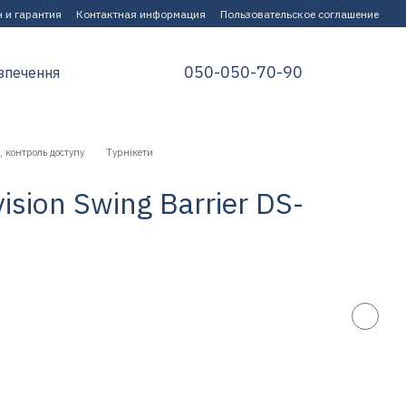
 и гарантия
Контактная информация
Пользовательское соглашение
050-050-70-90
зпечення
 контроль доступу
Турнікети
sion Swing Barrier DS-