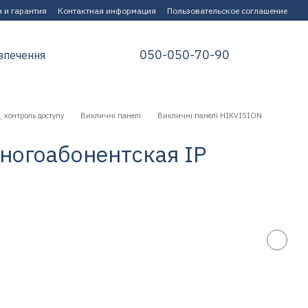
 и гарантия
Контактная информация
Пользовательское соглашение
050-050-70-90
зпечення
 контроль доступу
Викличні панелі
Викличні панелі HIKVISION
ногоабонентская IP