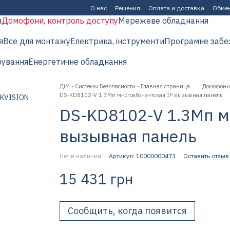
О нас
Решения
Оплата и доставка
Обмен
я
Домофони, контроль доступу
Мережеве обладнання
я
Все для монтажу
Електрика, інструменти
Програмне забе
рування
Енергетичне обладнання
ДіМ - Системы Безопасности - Главная страница
Домофони,
DS-KD8102-V 1.3Мп многоабонентская IP вызывная панель
DS-KD8102-V 1.3Мп м
вызывная панель
Нет в наличии
Артикул: 10000000473
Оставить отзыв
15 431 грн
Сообщить, когда появится