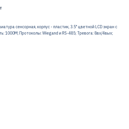
т
атура сенсорная, корпус - пластик, 3.5" цветной LCD экран с
ь: 1000M; Протоколы: Wiegand и RS-485; Тревога: 8вх/4вых;