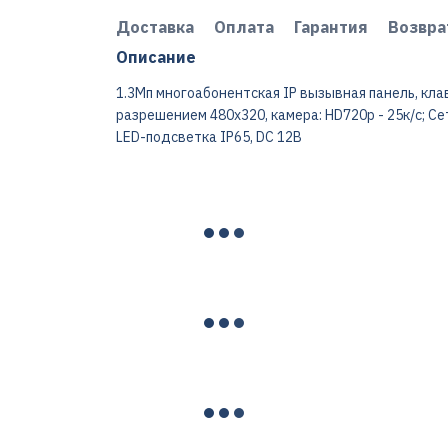
Доставка
Оплата
Гарантия
Возвра
Описание
1.3Мп многоабонентская IP вызывная панель, клави
разрешением 480х320, камера: HD720p - 25к/с; Сет
LED-подсветка IP65, DC 12В