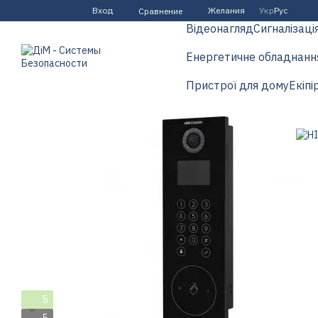
Перейти к основному контенту
Вход
Желания
Укр
Рус
Сравнение
Відеонагляд
Сигналізаці
Енергетичне обладнанн
Пристрої для дому
Екіпі
5