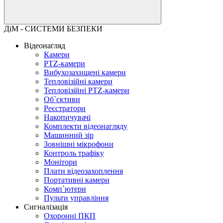
ДіМ - СИСТЕМИ БЕЗПЕКИ
Відеонагляд
Камери
PTZ-камери
Вибухозахищені камери
Тепловізійні камери
Тепловізійні PTZ-камери
Об`єктиви
Реєстратори
Накопичувачі
Комплекти відеонагляду
Машинний зір
Зовнішні мікрофони
Контроль трафіку
Монітори
Плати відеозахоплення
Портативні камери
Комп`ютери
Пульти управління
Сигналізація
Охоронні ПКП