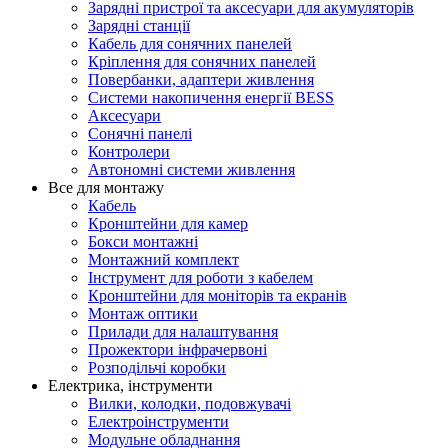
Зарядні пристрої та аксесуари для акумуляторів
Зарядні станції
Кабель для сонячних панелей
Кріплення для сонячних панелей
Повербанки, адаптери живлення
Системи накопичення енергії BESS
Аксесуари
Сонячні панелі
Контролери
Автономні системи живлення
Все для монтажу
Кабель
Кронштейни для камер
Бокси монтажні
Монтажний комплект
Інструмент для роботи з кабелем
Кронштейни для моніторів та екранів
Монтаж оптики
Прилади для налаштування
Прожектори інфрачервоні
Розподільчі коробки
Електрика, інструменти
Вилки, колодки, подовжувачі
Електроінструменти
Модульне обладнання