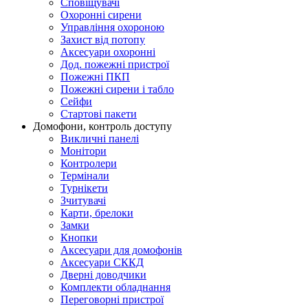
Сповіщувачі
Охоронні сирени
Управління охороною
Захист від потопу
Аксесуари охоронні
Дод. пожежні пристрої
Пожежні ПКП
Пожежні сирени і табло
Сейфи
Стартові пакети
Домофони, контроль доступу
Викличні панелі
Монітори
Контролери
Термінали
Турнікети
Зчитувачі
Карти, брелоки
Замки
Кнопки
Аксесуари для домофонів
Аксесуари СККД
Дверні доводчики
Комплекти обладнання
Переговорні пристрої