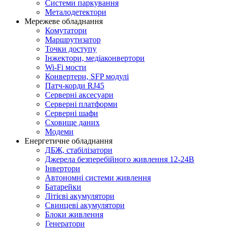
Системи паркування
Металодетектори
Мережеве обладнання
Комутатори
Маршрутизатор
Точки доступу
Інжектори, медіаконвертори
Wi-Fi мости
Конвертери, SFP модулі
Патч-корди RJ45
Серверні аксесуари
Серверні платформи
Серверні шафи
Сховище даних
Модеми
Енергетичне обладнання
ДБЖ, стабілізатори
Джерела безперебійного живлення 12-24В
Інвертори
Автономні системи живлення
Батарейки
Літієві акумулятори
Свинцеві акумулятори
Блоки живлення
Генератори