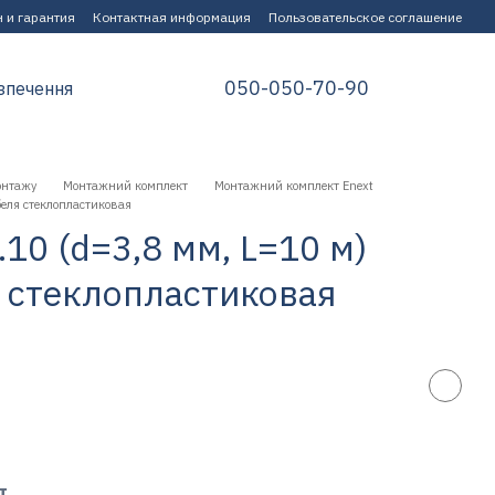
 и гарантия
Контактная информация
Пользовательское соглашение
050-050-70-90
зпечення
онтажу
Монтажний комплект
Монтажний комплект Enext
беля стеклопластиковая
.10 (d=3,8 мм, L=10 м)
 стеклопластиковая
т