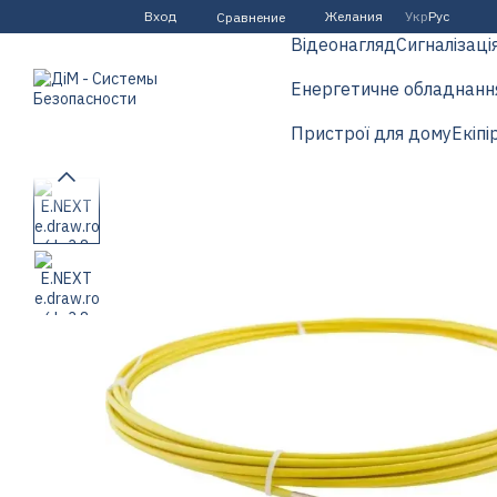
Перейти к основному контенту
Вход
Желания
Укр
Рус
Сравнение
Відеонагляд
Сигналізаці
Енергетичне обладнанн
Пристрої для дому
Екіпі