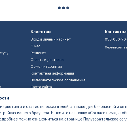
Клиентам
Контактн
Вход в личный кабинет
050-050-70
О нас
Перезвонить 
ступу
Решения
Оплата и доставка
Обмен и гарантия
Контактная информация
Пользовательское соглашение
я
Карта сайта
ости
Мы в соцсетях
 маркетинга и статистических целей, а также для безопасной и оп
стройках вашего браузера. Нажмите на кнопку «Согласиться», что
 Подробнее можно ознакомиться на странице
Пользовательское сог