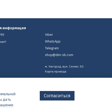
ая информация
-90
Viber
WhatsApp
вам?
Telegram
shop@dim-sb.com
м. Ужгород, вул. Сечені, 50
Карта проезда
тимальной
Согласиться
бы дать
лашение
.