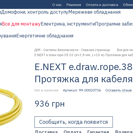
О нас
Решения
Оплата и доставка
Обмен
я
Домофони, контроль доступу
Мережеве обладнання
я
Все для монтажу
Електрика, інструменти
Програмне забе
рування
Енергетичне обладнання
ДіМ - Системы Безопасности - Главная страница
Все для м
E.NEXT e.draw.rope.38.10 (d=3,8 мм, L=10 м) Протяжка для ка
E.NEXT e.draw.rope.38
Протяжка для кабеля
Нет в наличии
Артикул: 99-00020736
Оставить отзыв
936 грн
Сообщить, когда появится
Доставка
Оплата
Гарантия
Возвра