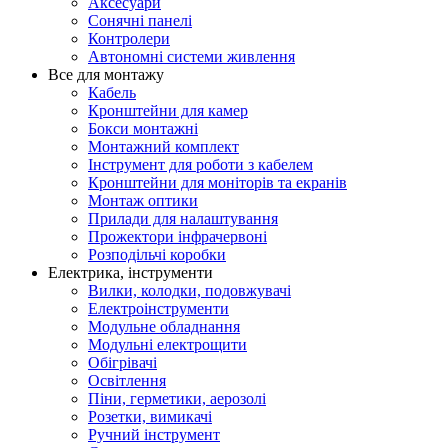
Аксесуари
Сонячні панелі
Контролери
Автономні системи живлення
Все для монтажу
Кабель
Кронштейни для камер
Бокси монтажні
Монтажний комплект
Інструмент для роботи з кабелем
Кронштейни для моніторів та екранів
Монтаж оптики
Прилади для налаштування
Прожектори інфрачервоні
Розподільчі коробки
Електрика, інструменти
Вилки, колодки, подовжувачі
Електроінструменти
Модульне обладнання
Модульні електрощити
Обігрівачі
Освітлення
Піни, герметики, аерозолі
Розетки, вимикачі
Ручний інструмент