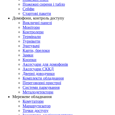
Пожежні сирени і табло
Сейфи
Стартові пакети
Домофони, контроль доступу
Викличні панелі
Монітори
Контролери
Термінали
Турнікети
Зчитувачі
Карти, брелоки
Замки
Кнопки
Аксесуари для домофонів
Аксесуари СККД
Дверні доводчики
Комплекти обладнання
Переговорні пристрої
Системи паркування
Металодетектори
Мережеве обладнання
Комутатори
Маршрутизатор
Точки доступу