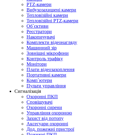
PTZ-камери
Вибухозахищені камери
Тепловізійні камери
Тепловізійні PTZ-камери
Об`єктиви
Реєстратори
Накопичувачі
Комплекти відеонагляду
Машинний зір
Зовнішні мікрофони
Контроль трафіку
Монітори
Плати відеозахоплення
Портативні камери
Комп`ютери
Пульти управління
Сигналізація
Охоронні ПКП
Сповіщувачі
Охоронні сирени
Управління охороною
Захист від потопу
Аксесуари охоронні
Дод. пожежні пристрої
Пожежні ПКП