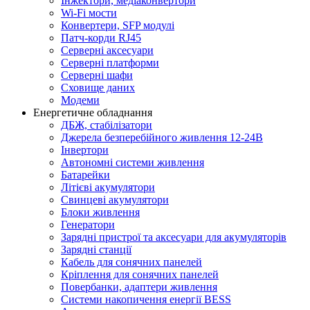
Інжектори, медіаконвертори
Wi-Fi мости
Конвертери, SFP модулі
Патч-корди RJ45
Серверні аксесуари
Серверні платформи
Серверні шафи
Сховище даних
Модеми
Енергетичне обладнання
ДБЖ, стабілізатори
Джерела безперебійного живлення 12-24В
Інвертори
Автономні системи живлення
Батарейки
Літієві акумулятори
Свинцеві акумулятори
Блоки живлення
Генератори
Зарядні пристрої та аксесуари для акумуляторів
Зарядні станції
Кабель для сонячних панелей
Кріплення для сонячних панелей
Повербанки, адаптери живлення
Системи накопичення енергії BESS