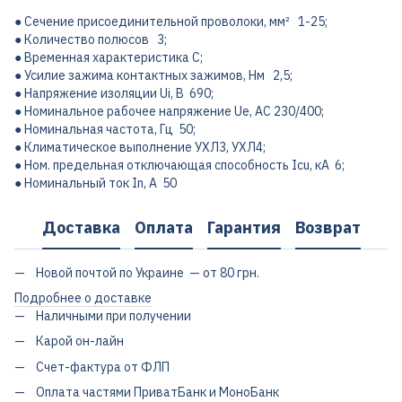
● Сечение присоединительной проволоки, мм² 1-25;
● Количество полюсов 3;
● Временная характеристика C;
● Усилие зажима контактных зажимов, Нм 2,5;
● Напряжение изоляции Ui, В 690;
● Номинальное рабочее напряжение Ue, AC 230/400;
● Номинальная частота, Гц 50;
● Климатическое выполнение УХЛ3, УХЛ4;
● Ном. предельная отключающая способность Icu, кА 6;
● Номинальный ток In, А 50
Доставка
Оплата
Гарантия
Возврат
Новой почтой по Украине — от 80 грн.
Подробнее о доставке
Наличными при получении
Карой он-лайн
Счет-фактура от ФЛП
Оплата частями ПриватБанк и МоноБанк