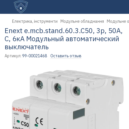
Електрика, інструменти
Модульне обладнання
Модульне о
Enext e.mcb.stand.60.3.C50, 3р, 50А,
C, 6кА Модульный автоматический
выключатель
Артикул:
99-00021468
Оставить отзыв