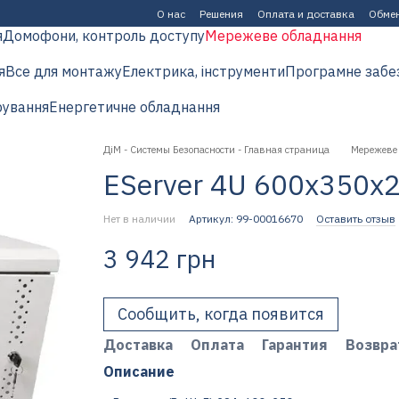
О нас
Решения
Оплата и доставка
Обмен
я
Домофони, контроль доступу
Мережеве обладнання
я
Все для монтажу
Електрика, інструменти
Програмне забе
рування
Енергетичне обладнання
ДіМ - Системы Безопасности - Главная страница
Мережеве
EServer 4U 600х350х
Нет в наличии
Артикул: 99-00016670
Оставить отзыв
3 942 грн
Сообщить, когда появится
Доставка
Оплата
Гарантия
Возвра
Описание