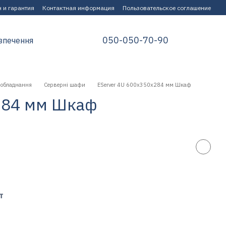
 и гарантия
Контактная информация
Пользовательское соглашение
050-050-70-90
зпечення
 обладнання
Серверні шафи
EServer 4U 600х350х284 мм Шкаф
284 мм Шкаф
т