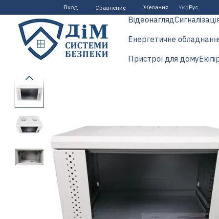
Перейти к основному контенту
Вход
Желания
Укр
Рус
Сравнение
Відеонагляд
Сигналізаці
Енергетичне обладнанн
Пристрої для дому
Екіпі