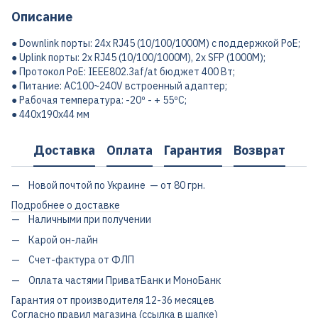
Описание
● Downlink порты: 24x RJ45 (10/100/1000M) с поддержкой PoE;
● Uplink порты: 2x RJ45 (10/100/1000M), 2x SFP (1000M);
● Протокол PoE: IEEE802.3af/at бюджет 400 Вт;
● Питание: AC100~240V встроенный адаптер;
● Рабочая температура: -20º - + 55ºC;
● 440x190x44 мм
Доставка
Оплата
Гарантия
Возврат
Новой почтой по Украине — от 80 грн.
Подробнее о доставке
Наличными при получении
Карой он-лайн
Счет-фактура от ФЛП
Оплата частями ПриватБанк и МоноБанк
Гарантия от производителя 12-36 месяцев
Согласно правил магазина (ссылка в шапке)