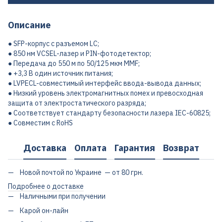
Описание
● SFP-корпус с разъемом LC;
● 850 нм VCSEL-лазер и PIN-фотодетектор;
● Передача до 550 м по 50/125 мкм MMF;
● +3,3 В один источник питания;
● LVPECL-совместимый интерфейс ввода-вывода данных;
● Низкий уровень электромагнитных помех и превосходная
защита от электростатического разряда;
● Соответствует стандарту безопасности лазера IEC-60825;
● Совместим с RoHS
Доставка
Оплата
Гарантия
Возврат
Новой почтой по Украине — от 80 грн.
Подробнее о доставке
Наличными при получении
Карой он-лайн