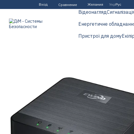
Перейти к основному контенту
Вход
Желания
Укр
Рус
Сравнение
Відеонагляд
Сигналізаці
Енергетичне обладнанн
Пристрої для дому
Екіпі