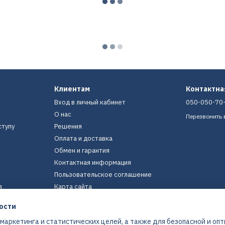
Клиентам
Контактн
Вход в личный кабинет
050-050-70
О нас
Перезвонить 
ступу
Решения
Оплата и доставка
Обмен и гарантия
Контактная информация
Пользовательское соглашение
я
Карта сайта
ости
Мы в соцсетях
 маркетинга и статистических целей, а также для безопасной и оп