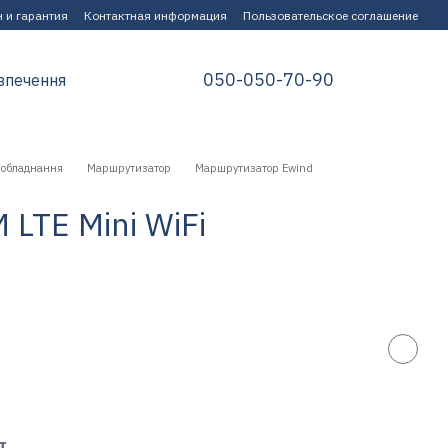
 и гарантия
Контактная информация
Пользовательское соглашение
050-050-70-90
зпечення
 обладнання
Маршрутизатор
Маршрутизатор Ewind
LTE Mini WiFi
т