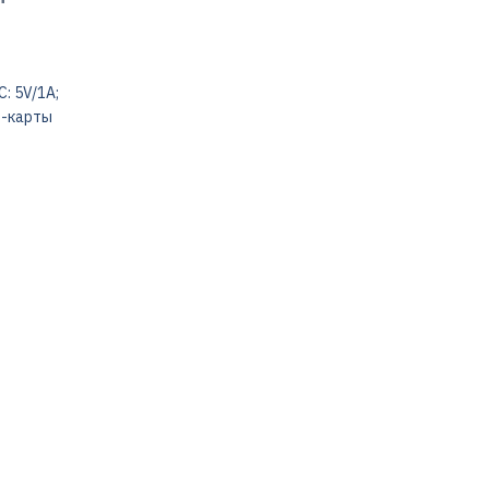
C: 5V/1A;
M-карты