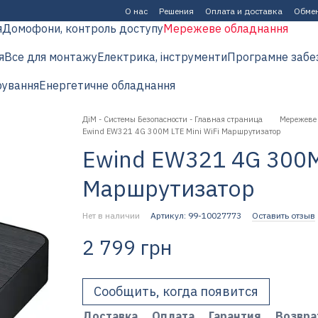
О нас
Решения
Оплата и доставка
Обмен
я
Домофони, контроль доступу
Мережеве обладнання
я
Все для монтажу
Електрика, інструменти
Програмне забе
рування
Енергетичне обладнання
ДіМ - Системы Безопасности - Главная страница
Мережеве
Ewind EW321 4G 300M LTE Mini WiFi Маршрутизатор
Ewind EW321 4G 300M 
Маршрутизатор
Нет в наличии
Артикул: 99-10027773
Оставить отзыв
2 799 грн
Сообщить, когда появится
Доставка
Оплата
Гарантия
Возвра