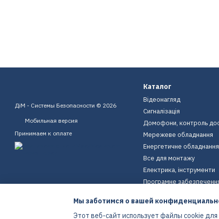
Каталог
Відеонагляд
ДіМ - Системы Безопасности © 2026
Сигналізація
Мобильная версия
Домофони, контроль до
Принимаем к оплате
Мережеве обладнання
Енергетичне обладнання
Все для монтажу
Електрика, інструменти
Програмне забезпеченн
Пристрої для дому
Мы заботимся о вашей конфиденциальн
Екіпірування
Этот веб-сайт использует файлы cookie для
Енергетичне обладнання