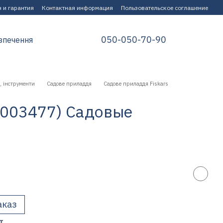
 и гарантия
Контактная информация
Пользовательское соглашение
050-050-70-90
зпечення
, інструменти
Садове приладдя
Садове приладдя Fiskars
(1003477) Садовые
аказ
т