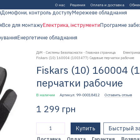
О нас
Решения
Оплата и доставка
Обмен
я
Домофони, контроль доступу
Мережеве обладнання
я
Все для монтажу
Електрика, інструменти
Програмне забе
рування
Енергетичне обладнання
ДіМ - Системы Безопасности - Главная страница
Електрика
Fiskars (10) 160004 (1003477) Садовые перчатки рабочие
Fiskars (10) 160004 
перчатки рабочие
В наличии
Артикул: 99-00018412
Оставить отзыв
1 299 грн
Купить
Быстрый з
Доставка
Оплата
Гарантия
Возвра