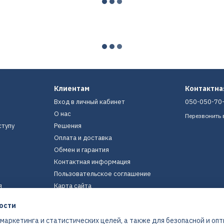
Клиентам
Контактн
Вход в личный кабинет
050-050-70
О нас
Перезвонить 
ступу
Решения
Оплата и доставка
Обмен и гарантия
Контактная информация
Пользовательское соглашение
я
Карта сайта
ости
Мы в соцсетях
 маркетинга и статистических целей, а также для безопасной и оп