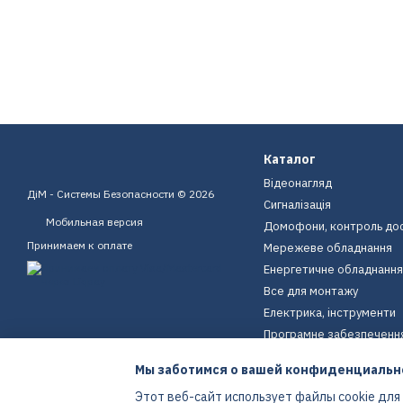
Каталог
Відеонагляд
ДіМ - Системы Безопасности © 2026
Сигналізація
Мобильная версия
Домофони, контроль до
Принимаем к оплате
Мережеве обладнання
Енергетичне обладнання
Все для монтажу
Електрика, інструменти
Програмне забезпеченн
Пристрої для дому
Мы заботимся о вашей конфиденциальн
Екіпірування
Этот веб-сайт использует файлы cookie для
Енергетичне обладнання