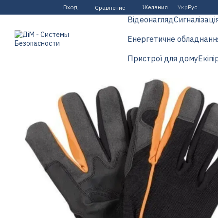
Перейти к основному контенту
Вход
Желания
Укр
Рус
Сравнение
Відеонагляд
Сигналізаці
Енергетичне обладнанн
Пристрої для дому
Екіпі