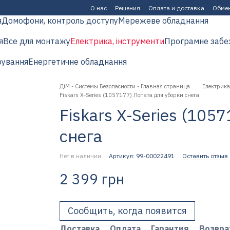
О нас
Решения
Оплата и доставка
Обмен
я
Домофони, контроль доступу
Мережеве обладнання
я
Все для монтажу
Електрика, інструменти
Програмне забе
рування
Енергетичне обладнання
ДіМ - Системы Безопасности - Главная страница
Електрика
Fiskars X-Series (1057177) Лопата для уборки снега
Fiskars X-Series (105
снега
Нет в наличии
Артикул: 99-00022491
Оставить отзыв
2 399 грн
Сообщить, когда появится
Доставка
Оплата
Гарантия
Возвра