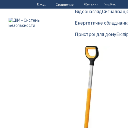
Перейти к основному контенту
Вход
Желания
Укр
Рус
Сравнение
Відеонагляд
Сигналізаці
Енергетичне обладнанн
Пристрої для дому
Екіпі