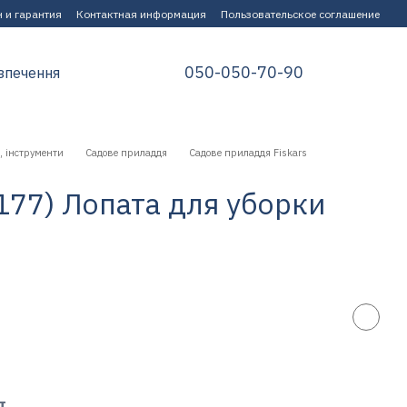
 и гарантия
Контактная информация
Пользовательское соглашение
050-050-70-90
зпечення
, інструменти
Садове приладдя
Садове приладдя Fiskars
7177) Лопата для уборки
т