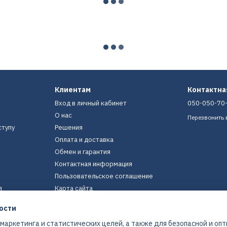
Клиентам
Контактн
Вход в личный кабинет
050-050-70
О нас
Перезвонить 
ступу
Решения
Оплата и доставка
Обмен и гарантия
Контактная информация
Пользовательское соглашение
я
Карта сайта
ости
Мы в соцсетях
 маркетинга и статистических целей, а также для безопасной и оп