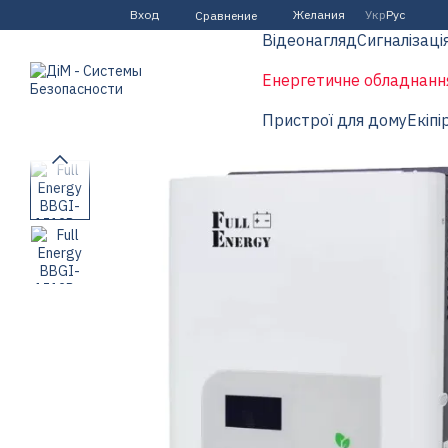
Перейти к основному контенту
Вход
Желания
Укр
Рус
Сравнение
Відеонагляд
Сигналізаці
Енергетичне обладнанн
Пристрої для дому
Екіпі