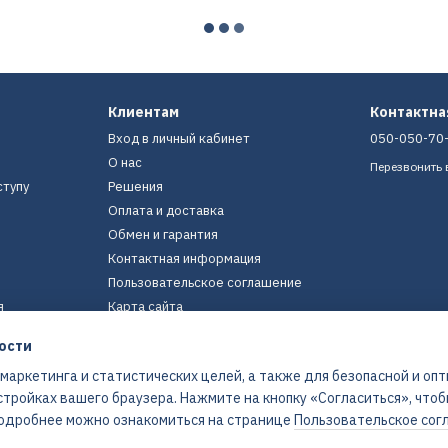
Клиентам
Контактн
Вход в личный кабинет
050-050-70
О нас
Перезвонить 
ступу
Решения
Оплата и доставка
Обмен и гарантия
Контактная информация
Пользовательское соглашение
я
Карта сайта
ости
Мы в соцсетях
 маркетинга и статистических целей, а также для безопасной и оп
стройках вашего браузера. Нажмите на кнопку «Согласиться», что
 Подробнее можно ознакомиться на странице
Пользовательское сог