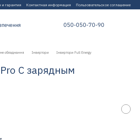
 и гарантия
Контактная информация
Пользовательское соглашение
050-050-70-90
зпечення
не обладнання
Інвертори
Інвертори Full Energy
2Pro С зарядным
т