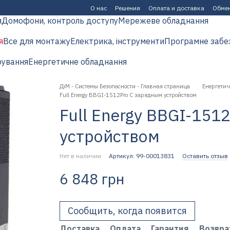
О нас
Решения
Оплата и доставка
Обмен
я
Домофони, контроль доступу
Мережеве обладнання
я
Все для монтажу
Електрика, інструменти
Програмне забе
рування
Енергетичне обладнання
ДіМ - Системы Безопасности - Главная страница
Енергетич
Full Energy BBGI-1512Pro С зарядным устройством
Full Energy BBGI-151
устройством
Нет в наличии
Артикул: 99-00013831
Оставить отзыв
6 848 грн
Сообщить, когда появится
Доставка
Оплата
Гарантия
Возвра