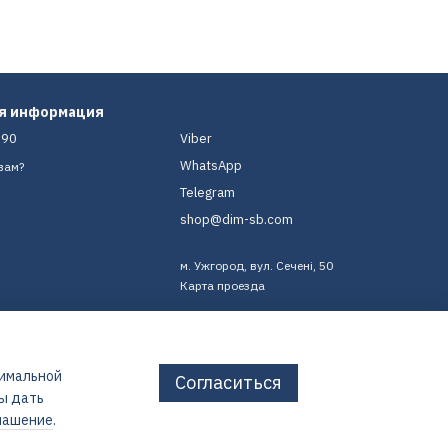
ая информация
-90
Viber
WhatsApp
вам?
Telegram
shop@dim-sb.com
м. Ужгород, вул. Сечені, 50
Карта проезда
тимальной
Согласиться
бы дать
лашение
.