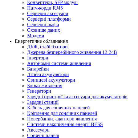
Конвертери, SFP модулі
Патч-корди RJ45
Серверні аксесуари
Серверні платформи
Серверні шафи
Сховище даних
Модеми
Енергетичне обладнання
ДБЖ, стабілізатори
Джерела безперебійного живлення 12-24В
Інвертори
Автономні системи живлення
Батарейки
Літієві акумулятори
Свинцеві акумулятори
Блоки живлення
Генератори
Зарядні пристрої та аксесуари для акумуляторів
Зарядні станції
Кабель для сонячних панелей
Кріплення для сонячних панелей
Повербанки, адаптери живлення
Системи накопичення енергії BESS
Аксесуари
Сонячні панелі