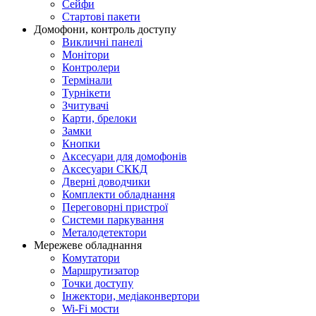
Сейфи
Стартові пакети
Домофони, контроль доступу
Викличні панелі
Монітори
Контролери
Термінали
Турнікети
Зчитувачі
Карти, брелоки
Замки
Кнопки
Аксесуари для домофонів
Аксесуари СККД
Дверні доводчики
Комплекти обладнання
Переговорні пристрої
Системи паркування
Металодетектори
Мережеве обладнання
Комутатори
Маршрутизатор
Точки доступу
Інжектори, медіаконвертори
Wi-Fi мости