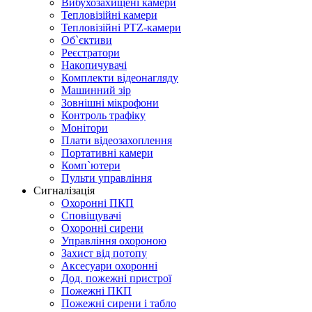
Вибухозахищені камери
Тепловізійні камери
Тепловізійні PTZ-камери
Об`єктиви
Реєстратори
Накопичувачі
Комплекти відеонагляду
Машинний зір
Зовнішні мікрофони
Контроль трафіку
Монітори
Плати відеозахоплення
Портативні камери
Комп`ютери
Пульти управління
Сигналізація
Охоронні ПКП
Сповіщувачі
Охоронні сирени
Управління охороною
Захист від потопу
Аксесуари охоронні
Дод. пожежні пристрої
Пожежні ПКП
Пожежні сирени і табло