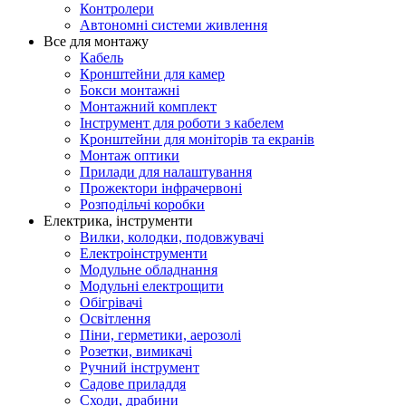
Контролери
Автономні системи живлення
Все для монтажу
Кабель
Кронштейни для камер
Бокси монтажні
Монтажний комплект
Інструмент для роботи з кабелем
Кронштейни для моніторів та екранів
Монтаж оптики
Прилади для налаштування
Прожектори інфрачервоні
Розподільчі коробки
Електрика, інструменти
Вилки, колодки, подовжувачі
Електроінструменти
Модульне обладнання
Модульні електрощити
Обігрівачі
Освітлення
Піни, герметики, аерозолі
Розетки, вимикачі
Ручний інструмент
Садове приладдя
Сходи, драбини