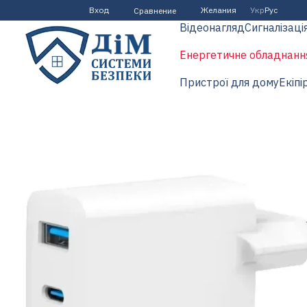
Перейти к основному контенту
Вход
Желания
Укр
Рус
Сравнение
Відеонагляд
Сигналізаці
Енергетичне обладнанн
Пристрої для дому
Екіпі