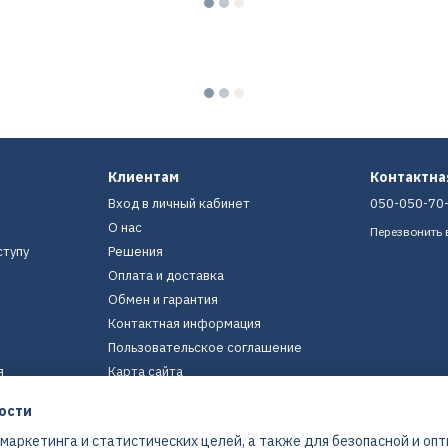
Клиентам
Контактн
Вход в личный кабинет
050-050-70
О нас
Перезвонить 
ступу
Решения
Оплата и доставка
Обмен и гарантия
Контактная информация
Пользовательское соглашение
я
Карта сайта
ости
Мы в соцсетях
 маркетинга и статистических целей, а также для безопасной и оп