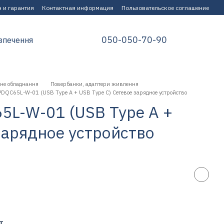
 и гарантия
Контактная информация
Пользовательское соглашение
050-050-70-90
зпечення
не обладнання
Повербанки, адаптери живлення
DQC65L-W-01 (USB Type A + USB Type C) Сетевое зарядное устройство
5L-W-01 (USB Type A +
зарядное устройство
т