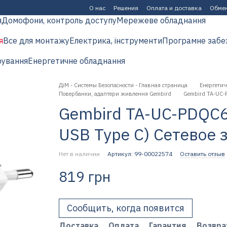
О нас
Решения
Оплата и доставка
Обмен
я
Домофони, контроль доступу
Мережеве обладнання
я
Все для монтажу
Електрика, інструменти
Програмне забе
рування
Енергетичне обладнання
ДіМ - Системы Безопасности - Главная страница
Енергетич
Повербанки, адаптери живлення Gembird
Gembird TA-UC-P
Gembird TA-UC-PDQC6
USB Type C) Сетевое 
Нет в наличии
Артикул: 99-00022574
Оставить отзыв
819 грн
Сообщить, когда появится
Доставка
Оплата
Гарантия
Возвра