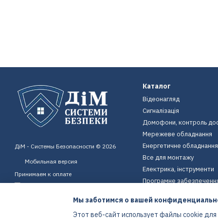
Каталог
Відеонагляд
Сигналізація
Домофони, контроль до
Мережеве обладнання
Енергетичне обладнання
ДіМ - Системы Безопасности © 2026
Все для монтажу
Мобильная версия
Електрика, інструменти
Принимаем к оплате
Програмне забезпеченн
Пристрої для дому
Мы заботимся о вашей конфиденциальн
Екіпірування
Этот веб-сайт использует файлы cookie для
Енергетичне обладнання