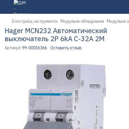
Електрика, інструменти
Модульне обладнання
Модульне 
Hager MCN232 Автоматический
выключатель 2P 6kA C-32A 2M
Артикул:
99-00016366
Оставить отзыв