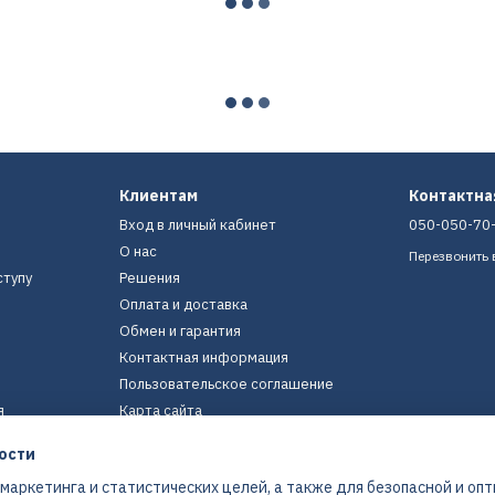
Клиентам
Контактн
Вход в личный кабинет
050-050-70
О нас
Перезвонить 
ступу
Решения
Оплата и доставка
Обмен и гарантия
Контактная информация
Пользовательское соглашение
я
Карта сайта
ости
Мы в соцсетях
 маркетинга и статистических целей, а также для безопасной и оп