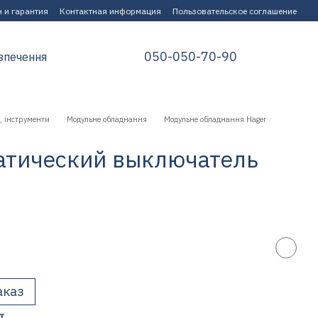
 и гарантия
Контактная информация
Пользовательское соглашение
050-050-70-90
зпечення
, інструменти
Модульне обладнання
Модульне обладнання Hager
атический выключатель
аказ
т