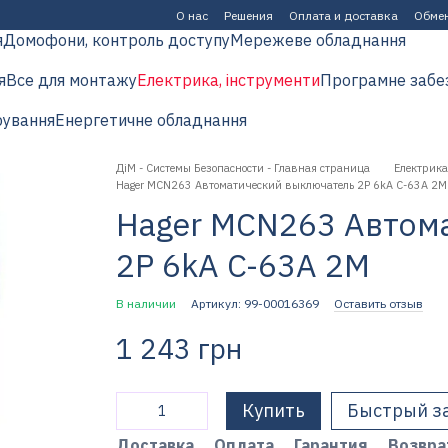
О нас
Решения
Оплата и доставка
Обмен
я
Домофони, контроль доступу
Мережеве обладнання
я
Все для монтажу
Електрика, інструменти
Програмне забе
рування
Енергетичне обладнання
ДіМ - Системы Безопасности - Главная страница
Електрика
Hager MCN263 Автоматический выключатель 2P 6kA C-63A 2M
Hager MCN263 Автом
2P 6kA C-63A 2M
В наличии
Артикул: 99-00016369
Оставить отзыв
1 243 грн
Купить
Быстрый з
Доставка
Оплата
Гарантия
Возвра