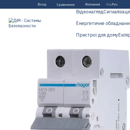
Перейти к основному контенту
Вход
Желания
Укр
Рус
Сравнение
Відеонагляд
Сигналізаці
Енергетичне обладнанн
Пристрої для дому
Екіпі