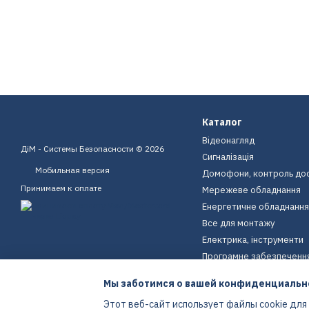
Каталог
Відеонагляд
ДіМ - Системы Безопасности © 2026
Сигналізація
Мобильная версия
Домофони, контроль до
Принимаем к оплате
Мережеве обладнання
Енергетичне обладнання
Все для монтажу
Електрика, інструменти
Програмне забезпеченн
Пристрої для дому
Мы заботимся о вашей конфиденциальн
Екіпірування
Этот веб-сайт использует файлы cookie для
Енергетичне обладнання