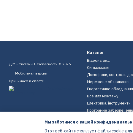
Каталог
Відеонагляд
ДіМ - Системы Безопасности © 2026
Сигналізація
Мобильная версия
Домофони, контроль до
Принимаем к оплате
Мережеве обладнання
Енергетичне обладнання
Все для монтажу
Електрика, інструменти
Програмне забезпеченн
Пристрої для дому
Мы заботимся о вашей конфиденциальн
Екіпірування
Этот веб-сайт использует файлы cookie для
Енергетичне обладнання