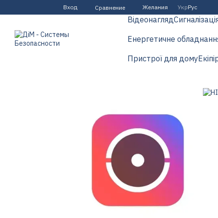
Перейти к основному контенту
Вход
Желания
Укр
Рус
Сравнение
Відеонагляд
Сигналізаці
Енергетичне обладнанн
Пристрої для дому
Екіпі