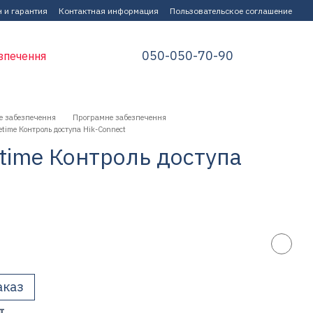
 и гарантия
Контактная информация
Пользовательское соглашение
050-050-70-90
зпечення
е забезпечення
Програмне забезпечення
time Контроль доступа Hik-Connect
time Контроль доступа
аказ
т