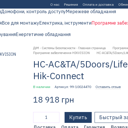
О нас
Решения
Оплата и доставка
Обмен
я
Домофони, контроль доступу
Мережеве обладнання
я
Все для монтажу
Електрика, інструменти
Програмне забе
рування
Енергетичне обладнання
ДіМ - Системы Безопасности - Главная страница
Програмн
Програмне забезпечення HIKVISION
HC-AC&TA/5Doors/Life
HC-AC&TA/5Doors/Life
Hik-Connect
В наличии
Артикул: 99-10024470
Оставить отзыв
18 918 грн
Купить
Быстрый з
Доставка
Оплата
Гарантия
Возвра