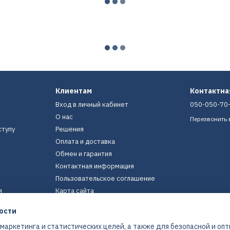
Клиентам
Контактн
Вход в личный кабинет
050-050-70
О нас
Перезвонить 
ступу
Решения
Оплата и доставка
Обмен и гарантия
Контактная информация
Пользовательское соглашение
я
Карта сайта
ости
Мы в соцсетях
 маркетинга и статистических целей, а также для безопасной и оп