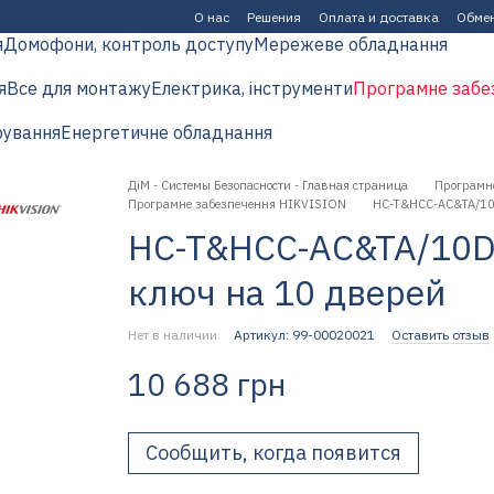
О нас
Решения
Оплата и доставка
Обмен
я
Домофони, контроль доступу
Мережеве обладнання
я
Все для монтажу
Електрика, інструменти
Програмне забе
рування
Енергетичне обладнання
ДіМ - Системы Безопасности - Главная страница
Програмн
Програмне забезпечення HIKVISION
HC-T&HCC-AC&TA/10
HC-T&HCC-AC&TA/10D
ключ на 10 дверей
Нет в наличии
Артикул: 99-00020021
Оставить отзыв
10 688 грн
Сообщить, когда появится