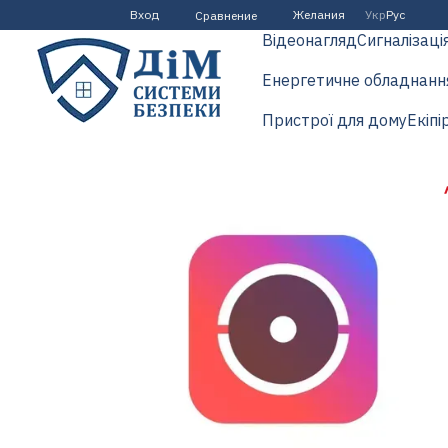
Перейти к основному контенту
Вход
Желания
Укр
Рус
Сравнение
Відеонагляд
Сигналізаці
Енергетичне обладнанн
Пристрої для дому
Екіпі