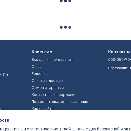
Клиентам
Контактн
Вход в личный кабинет
050-050-70
О нас
Перезвонить 
ступу
Решения
Оплата и доставка
Обмен и гарантия
Контактная информация
Пользовательское соглашение
я
Карта сайта
ости
Мы в соцсетях
 маркетинга и статистических целей, а также для безопасной и оп