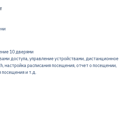
т
ени
ение 10 дверями
авами доступа, управление устройствами, дистанционное
h, настройка расписания посещения, отчет о посещении,
 посещения и т.д.