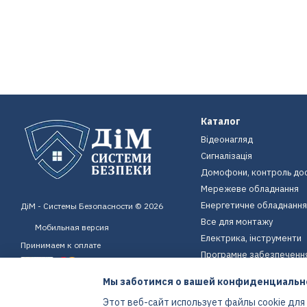
Каталог
Відеонагляд
Сигналізація
Домофони, контроль до
Мережеве обладнання
Енергетичне обладнання
ДіМ - Системы Безопасности © 2026
Все для монтажу
Мобильная версия
Електрика, інструменти
Принимаем к оплате
Програмне забезпеченн
Пристрої для дому
Мы заботимся о вашей конфиденциальн
Екіпірування
Этот веб-сайт использует файлы cookie для
Енергетичне обладнання