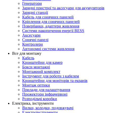
Генератори
Зарядні пристрої та аксесуари для акумуляторів
Зарядні станції
Кабель для сонячних панелей
Кріплення для сонячних панелей
Повербанки, адаптери живлення
Системи накопичення енергії BESS
Аксесуари
Сонячні панелі
Контролери
Автономні системи живлення
Все для монтажу
Кабель
Кронштейни для камер
Бокси монтажні
Монтажний комплект
Інструмент для роботи з кабелем
Кронштейни для моніторів та екранів
Монтаж оптики
Прилади для налаштування
Прожектори інфрачервоні
Розподільчі коробки
Електрика, інструменти
Вилки, колодки, подовжувачі
Електроінструменти