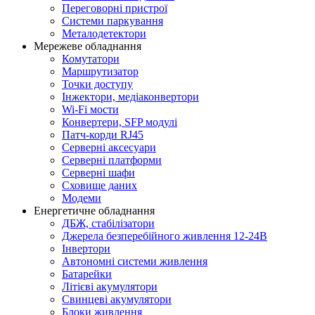
Переговорні пристрої
Системи паркування
Металодетектори
Мережеве обладнання
Комутатори
Маршрутизатор
Точки доступу
Інжектори, медіаконвертори
Wi-Fi мости
Конвертери, SFP модулі
Патч-корди RJ45
Серверні аксесуари
Серверні платформи
Серверні шафи
Сховище даних
Модеми
Енергетичне обладнання
ДБЖ, стабілізатори
Джерела безперебійного живлення 12-24В
Інвертори
Автономні системи живлення
Батарейки
Літієві акумулятори
Свинцеві акумулятори
Блоки живлення