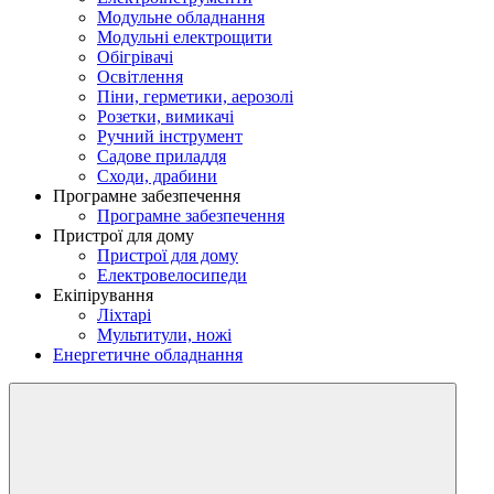
Модульне обладнання
Модульні електрощити
Обігрівачі
Освітлення
Піни, герметики, аерозолі
Розетки, вимикачі
Ручний інструмент
Садове приладдя
Сходи, драбини
Програмне забезпечення
Програмне забезпечення
Пристрої для дому
Пристрої для дому
Електровелосипеди
Екіпірування
Ліхтарі
Мультитули, ножі
Енергетичне обладнання