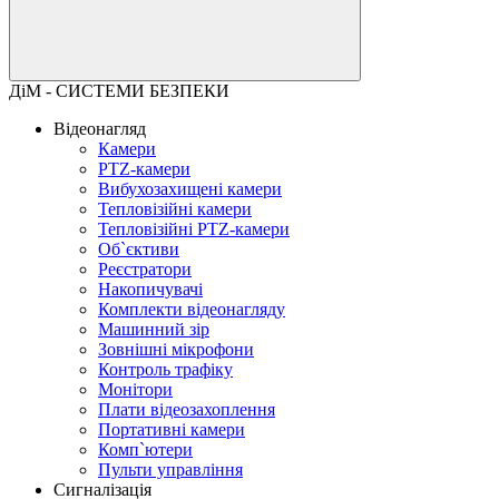
ДіМ - СИСТЕМИ БЕЗПЕКИ
Відеонагляд
Камери
PTZ-камери
Вибухозахищені камери
Тепловізійні камери
Тепловізійні PTZ-камери
Об`єктиви
Реєстратори
Накопичувачі
Комплекти відеонагляду
Машинний зір
Зовнішні мікрофони
Контроль трафіку
Монітори
Плати відеозахоплення
Портативні камери
Комп`ютери
Пульти управління
Сигналізація