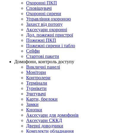
Охоронні ПКП
Сповіщувачі
Охоронні сирени
Управління охороною
Захист від потопу
Аксесуари охоронні
Дод. пожежні пристрої
Пожежні ПКП
Пожежні сирени і табло
Сейфи
Стартові пакети
Домофони, контроль доступу
Викличні панелі
Монітори
Контролери
Термінали
Турнікети
Зчитувачі
Карти, брелоки
Замки
Кнопки
Аксесуари для домофонів
Аксесуари СККД
Дверні доводчики
Комплекти обладнання