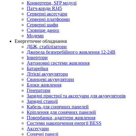
Конвертери, SFP модулі
Патч-корди RJ45
Серверні аксесуари
Серверні платформи
Серверні шафи
Сховище даних
Модеми
Енергетичне обладнання
ДБЖ, стабілізатори
Джерела безперебійного живлення 12-24В
Інвертори
Автономні системи живлення
Батарейки
Літієві акумулятори
Свинцеві акумулятори
Блоки живлення
Генератори
Зарядні пристрої та аксесуари для акумуляторів
Зарядні станції
Кабель для сонячних панелей
Кріплення для сонячних панелей
Повербанки, адаптери живлення
Системи накопичення енергії BESS
Аксесуари
Сонячні панелі