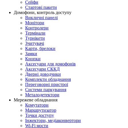
Сейфи
Стартові пакети
Домофони, контроль доступу
Викличні панелі
Монітори
Контролери
Термінали
Турнікети
Зчитувачі
Карти, брелоки
Замки
Кнопки
Аксесуари для домофонів
Аксесуари СККД
Дверні доводчики
Комплекти обладнання
Переговорні пристрої
Системи паркування
Металодетектори
Мережеве обладнання
Комутатори
Маршрутизатор
Точки доступу
Інжектори, медіаконвертори
Wi-Fi мости