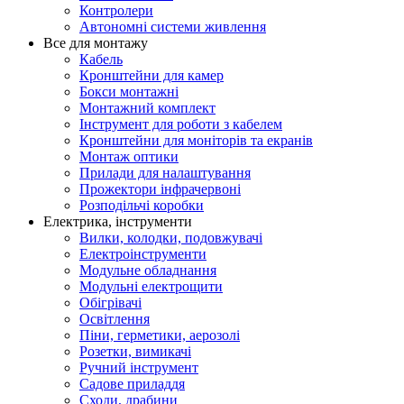
Контролери
Автономні системи живлення
Все для монтажу
Кабель
Кронштейни для камер
Бокси монтажні
Монтажний комплект
Інструмент для роботи з кабелем
Кронштейни для моніторів та екранів
Монтаж оптики
Прилади для налаштування
Прожектори інфрачервоні
Розподільчі коробки
Електрика, інструменти
Вилки, колодки, подовжувачі
Електроінструменти
Модульне обладнання
Модульні електрощити
Обігрівачі
Освітлення
Піни, герметики, аерозолі
Розетки, вимикачі
Ручний інструмент
Садове приладдя
Сходи, драбини