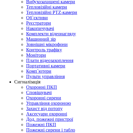
Вибухозахищені камери
Тепловізійні камери
Тепловізійні PTZ-камери
Об`єктиви
Реєстратори
Накопичувачі
Комплекти відеонагляду
Машинний зір
Зовнішні мікрофони
Контроль трафіку
Монітори
Плати відеозахоплення
Портативні камери
Комп`ютери
Пульти управління
Сигналізація
Охоронні ПКП
Сповіщувачі
Охоронні сирени
Управління охороною
Захист від потопу
Аксесуари охоронні
Дод. пожежні пристрої
Пожежні ПКП
Пожежні сирени і табло