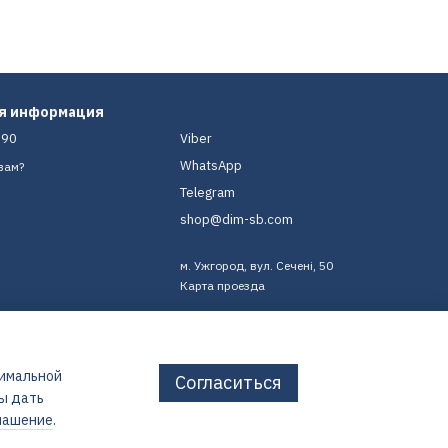
ая информация
-90
Viber
WhatsApp
вам?
Telegram
shop@dim-sb.com
м. Ужгород, вул. Сечені, 50
Карта проезда
тимальной
Согласиться
бы дать
лашение
.