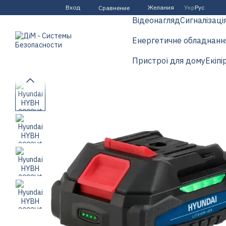
Перейти к основному контенту
Вход
Желания
Укр
Рус
Сравнение
Відеонагляд
Сигналізаці
Енергетичне обладнанн
Пристрої для дому
Екіпі