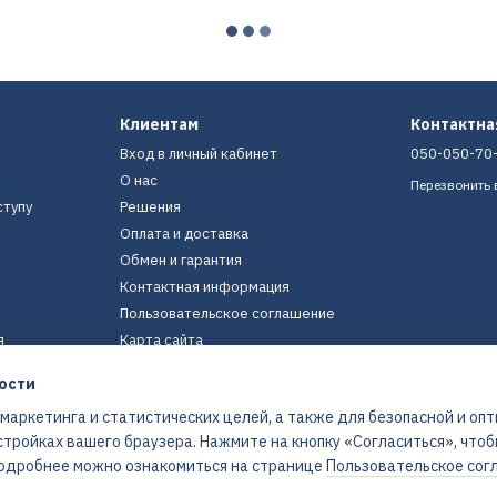
Клиентам
Контактн
Вход в личный кабинет
050-050-70
О нас
Перезвонить 
ступу
Решения
Оплата и доставка
Обмен и гарантия
Контактная информация
Пользовательское соглашение
я
Карта сайта
ости
Мы в соцсетях
 маркетинга и статистических целей, а также для безопасной и оп
стройках вашего браузера. Нажмите на кнопку «Согласиться», что
 Подробнее можно ознакомиться на странице
Пользовательское сог