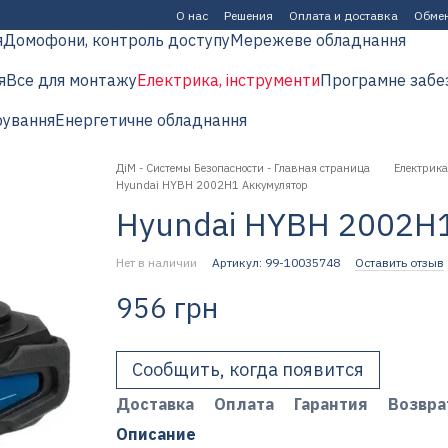
О нас
Решения
Оплата и доставка
Обмен
я
Домофони, контроль доступу
Мережеве обладнання
я
Все для монтажу
Електрика, інструменти
Програмне забе
рування
Енергетичне обладнання
ДіМ - Системы Безопасности - Главная страница
Електрика
Hyundai HYBH 2002H1 Аккумулятор
Hyundai HYBH 2002H
Нет в наличии
Артикул: 99-10035748
Оставить отзыв
956 грн
Сообщить, когда появится
Доставка
Оплата
Гарантия
Возвра
Описание