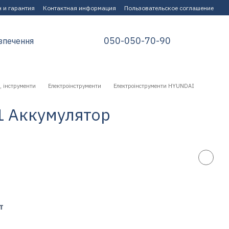
 и гарантия
Контактная информация
Пользовательское соглашение
050-050-70-90
зпечення
, інструменти
Електроінструменти
Електроінструменти HYUNDAI
1 Аккумулятор
т