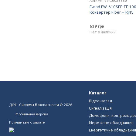
Артикул: 99-10036660
Ewind EW-610SFP-FE 10
Конвертер Fiber – Rj45
639 грн
Нет в наличии
Каталог
Відеонагляд
ДіМ - Системы Безопасности © 2026
Сигналізація
Мобильная версия
Домофони, контроль до
Принимаем к оплате
Мережеве обладнання
Енергетичне обладнання