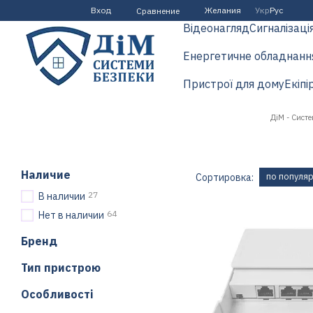
Перейти к основному контенту
Вход
Желания
Укр
Рус
Сравнение
Відеонагляд
Сигналізаці
Енергетичне обладнанн
Пристрої для дому
Екіпі
ДіМ - Сист
Наличие
по популя
Сортировка:
27
В наличии
64
Нет в наличии
Бренд
Тип пристрою
Особливості