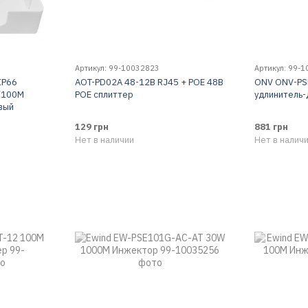
Артикул: 99-10032823
Артикул: 99-
IP66
AOT-PD02A 48-12В RJ45 + POE 48В
ONV ONV-PS
/100M
POE сплиттер
удлинитель-
вый
129 грн
881 грн
Нет в наличии
Нет в налич