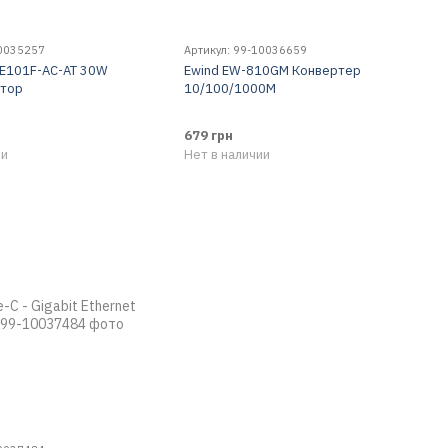
10035257
Артикул: 99-10036659
SE101F-AC-AT 30W
Ewind EW-810GM Конвертер
тор
10/100/1000M
679 грн
ии
Нет в наличии