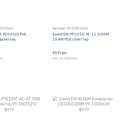
10035554
Артикул: 99-10035254
E-PD3302S PoE
Ewind EW-PD101G-AF-12 1000M
делитель
15.4W POE сплиттер
519 грн
ии
Нет в наличии