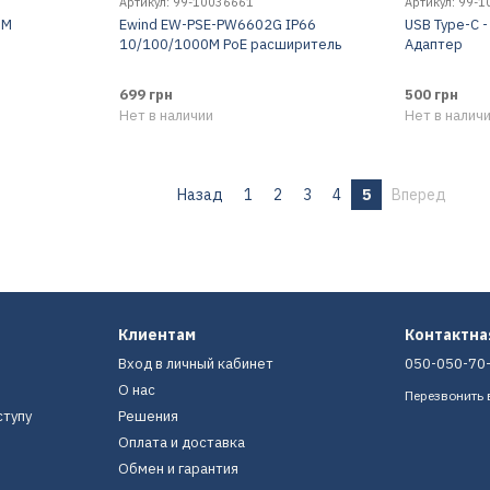
Артикул: 99-10036661
Артикул: 99-
0M
Ewind EW-PSE-PW6602G IP66
USB Type-C -
10/100/1000M PoE расширитель
Адаптер
699 грн
500 грн
Нет в наличии
Нет в налич
Назад
1
2
3
4
5
Вперед
Клиентам
Контактн
Вход в личный кабинет
050-050-70
О нас
Перезвонить 
ступу
Решения
Оплата и доставка
Обмен и гарантия