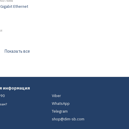
10037484
 Gigabit Ethernet
ии
Показать все
ая информация
-90
Viber
WhatsApp
вам?
Telegram
shop@dim-sb.com