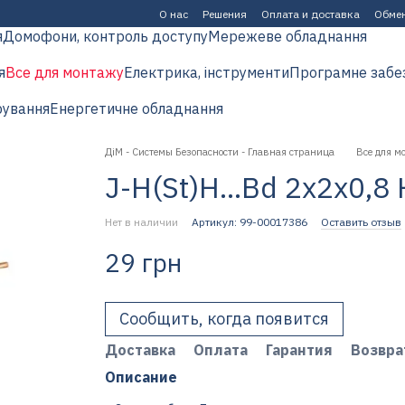
О нас
Решения
Оплата и доставка
Обмен
я
Домофони, контроль доступу
Мережеве обладнання
я
Все для монтажу
Електрика, інструменти
Програмне забе
рування
Енергетичне обладнання
ДіМ - Системы Безопасности - Главная страница
Все для м
J-H(St)H...Bd 2x2x0,8
Нет в наличии
Артикул: 99-00017386
Оставить отзыв
29 грн
Сообщить, когда появится
Доставка
Оплата
Гарантия
Возвра
Описание