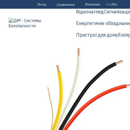
Перейти к основному контенту
Вход
Желания
Укр
Рус
Сравнение
Відеонагляд
Сигналізаці
Енергетичне обладнанн
Пристрої для дому
Екіпі