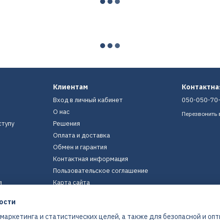
Клиентам
Контактн
Вход в личный кабинет
050-050-70
О нас
Перезвонить 
ступу
Решения
Оплата и доставка
Обмен и гарантия
Контактная информация
Пользовательское соглашение
я
Карта сайта
ости
Мы в соцсетях
 маркетинга и статистических целей, а также для безопасной и оп