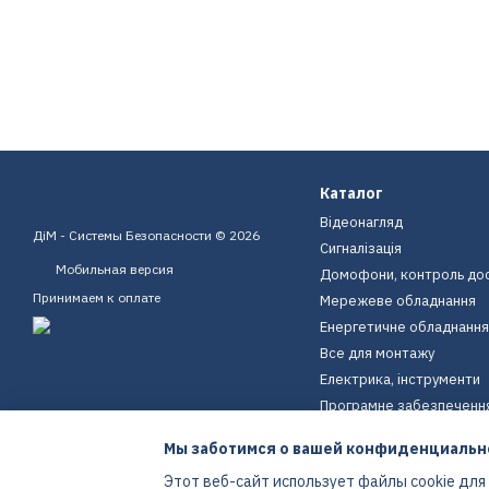
Каталог
Відеонагляд
ДіМ - Системы Безопасности © 2026
Сигналізація
Мобильная версия
Домофони, контроль до
Принимаем к оплате
Мережеве обладнання
Енергетичне обладнання
Все для монтажу
Електрика, інструменти
Програмне забезпеченн
Пристрої для дому
Мы заботимся о вашей конфиденциальн
Екіпірування
Этот веб-сайт использует файлы cookie для
Енергетичне обладнання