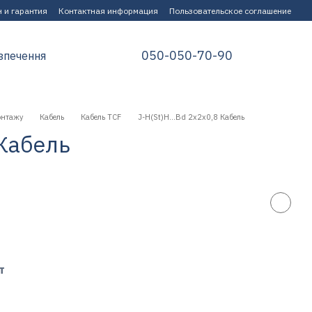
 и гарантия
Контактная информация
Пользовательское соглашение
050-050-70-90
зпечення
онтажу
Кабель
Кабель TCF
J-H(St)H...Bd 2x2x0,8 Кабель
 Кабель
т