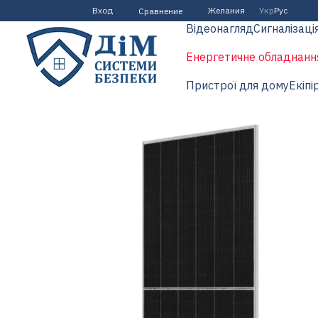
Перейти к основному контенту
Вход
Желания
Укр
Рус
Сравнение
Відеонагляд
Сигналізаці
Енергетичне обладнанн
Пристрої для дому
Екіпі