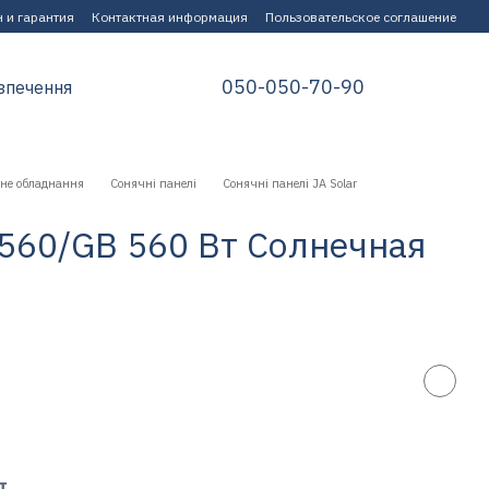
 и гарантия
Контактная информация
Пользовательское соглашение
050-050-70-90
зпечення
не обладнання
Сонячні панелі
Сонячні панелі JA Solar
560/GB 560 Вт Солнечная
т