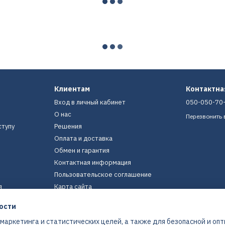
Клиентам
Контактн
Вход в личный кабинет
050-050-70
О нас
Перезвонить 
ступу
Решения
Оплата и доставка
Обмен и гарантия
Контактная информация
Пользовательское соглашение
я
Карта сайта
ости
Мы в соцсетях
 маркетинга и статистических целей, а также для безопасной и оп