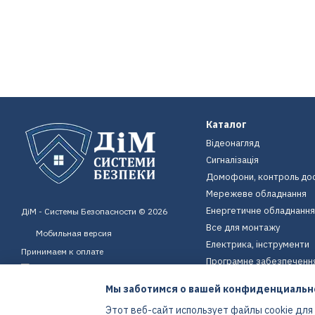
Каталог
Відеонагляд
Сигналізація
Домофони, контроль до
Мережеве обладнання
Енергетичне обладнання
ДіМ - Системы Безопасности © 2026
Все для монтажу
Мобильная версия
Електрика, інструменти
Принимаем к оплате
Програмне забезпеченн
Пристрої для дому
Мы заботимся о вашей конфиденциальн
Екіпірування
Этот веб-сайт использует файлы cookie для
Енергетичне обладнання