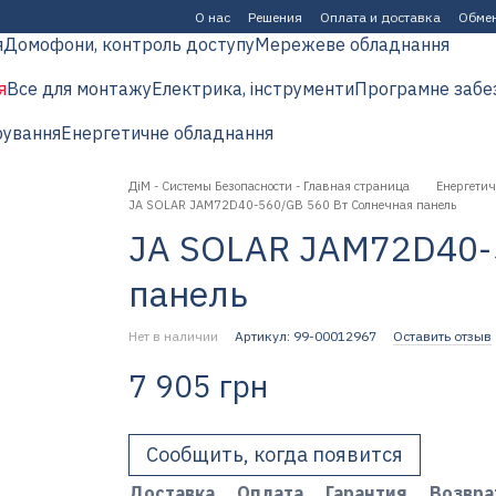
О нас
Решения
Оплата и доставка
Обмен
я
Домофони, контроль доступу
Мережеве обладнання
я
Все для монтажу
Електрика, інструменти
Програмне забе
рування
Енергетичне обладнання
ДіМ - Системы Безопасности - Главная страница
Енергетич
JA SOLAR JAM72D40-560/GB 560 Вт Солнечная панель
JA SOLAR JAM72D40-
панель
Нет в наличии
Артикул: 99-00012967
Оставить отзыв
7 905 грн
Сообщить, когда появится
Доставка
Оплата
Гарантия
Возвра