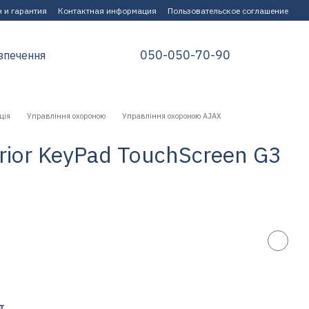
 и гарантия
Контактная информация
Пользовательское соглашение
050-050-70-90
зпечення
ція
Управління охороною
Управління охороною AJAX
rior KeyPad TouchScreen G3
т