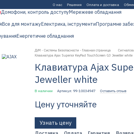
О нас
Решения
Оплата и доставка
Обмен
я
Домофони, контроль доступу
Мережеве обладнання
я
Все для монтажу
Електрика, інструменти
Програмне забе
рування
Енергетичне обладнання
ДіМ - Системы Безопасности - Главная страница
Сигналіза
Клавиатура Ajax Superior KeyPad TouchScreen G3 Jeweller white
Клавиатура Ajax Supe
Jeweller white
В наличии
Артикул: 99-10034947
Оставить отзыв
Цену уточняйте
Узнать цену
Доставка
Оплата
Гарантия
Возвра