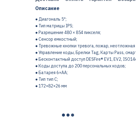
Описание
● Диагональ 5″;
● Тип матрицы IPS;
● Разрешение 480 × 854 пикселя;
● Сенсор емкостный;
● Тревожные кнопки тревога, пожар, неотложная
● Управление коды, Брелки Tag, Карты Pass, смарт
● Бесконтактный доступ DESFire® EV1, EV2, ISO144
● Коды доступа до 200 персональных кодов;
● Батарея 6×AA;
● Тип тип C;
● 172×82×26 мм