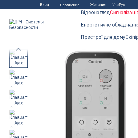
Перейти к основному контенту
Вход
Желания
Укр
Рус
Сравнение
Відеонагляд
Сигналізаці
Енергетичне обладнанн
Пристрої для дому
Екіпі