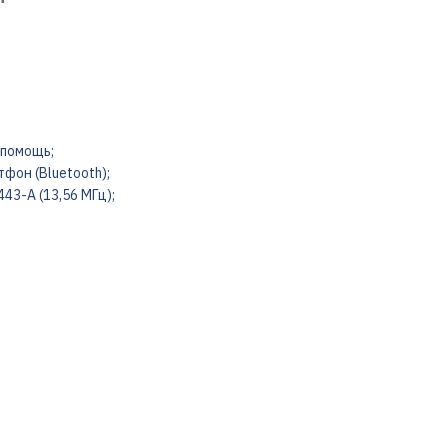
 помощь;
фон (Bluetooth);
43-А (13,56 МГц);