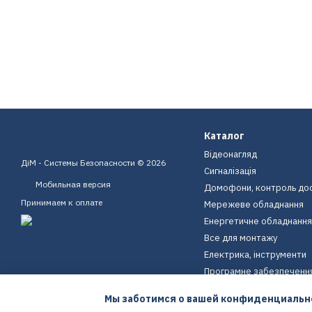
Каталог
Відеонагляд
ДіМ - Системы Безопасности © 2026
Сигналізація
Мобильная версия
Домофони, контроль до
Принимаем к оплате
Мережеве обладнання
Енергетичне обладнання
Все для монтажу
Електрика, інструменти
Програмне забезпеченн
Пристрої для дому
Мы заботимся о вашей конфиденциальн
Екіпірування