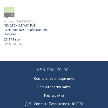
6
6
Артикул: 99-00002811
NK42E0H-1T(WD) PoE
Комплект видеонаблюдения
Hikvision
23 549 грн
Нет в наличии
050-050-70-90
Контактная информация
Полная версия сайта
Карта сайта
ДіМ - Системы Безопасности © 2026