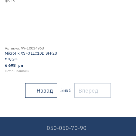
Артикул: 99-10034968
MikroTik XS+31LC10D SFP28
модуль
6 698 грн
Нет в наличии
Назад
Вперед
5
из 5
050-050-70-90