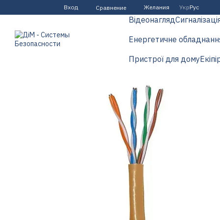
Перейти к основному контенту
Вход
Желания
Укр
Рус
Сравнение
Відеонагляд
Сигналізаці
Енергетичне обладнанн
Пристрої для дому
Екіпі