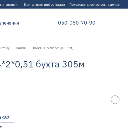
 и гарантия
Контактная информация
Пользовательское соглашение
050-050-70-90
зпечення
онтажу
Кабель
Кабель Одескабель(ОК-net)
*2*0,51 бухта 305м
аказ
т