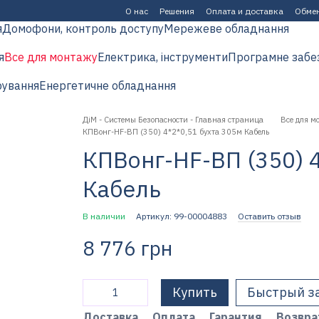
О нас
Решения
Оплата и доставка
Обмен
я
Домофони, контроль доступу
Мережеве обладнання
я
Все для монтажу
Електрика, інструменти
Програмне забе
рування
Енергетичне обладнання
ДіМ - Системы Безопасности - Главная страница
Все для м
КПВонг-HF-ВП (350) 4*2*0,51 бухта 305м Кабель
КПВонг-HF-ВП (350) 4
Кабель
В наличии
Артикул: 99-00004883
Оставить отзыв
8 776 грн
Купить
Быстрый з
Доставка
Оплата
Гарантия
Возвра