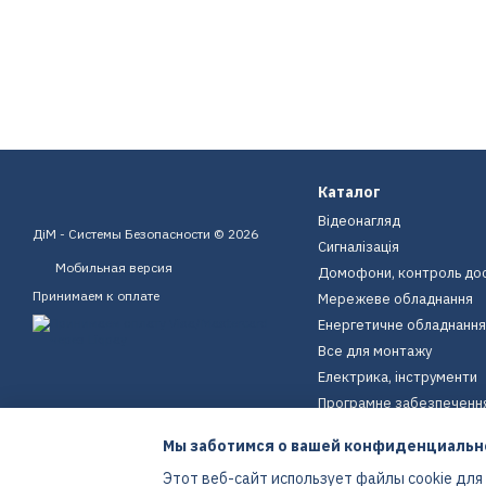
Каталог
Відеонагляд
ДіМ - Системы Безопасности © 2026
Сигналізація
Мобильная версия
Домофони, контроль до
Принимаем к оплате
Мережеве обладнання
Енергетичне обладнання
Все для монтажу
Електрика, інструменти
Програмне забезпеченн
Пристрої для дому
Мы заботимся о вашей конфиденциальн
Екіпірування
Этот веб-сайт использует файлы cookie для
Енергетичне обладнання