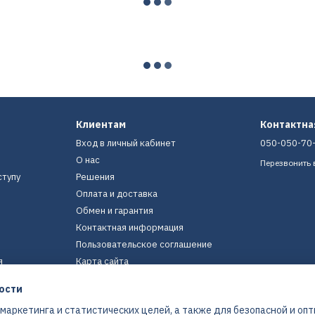
Клиентам
Контактн
Вход в личный кабинет
050-050-70
О нас
Перезвонить 
ступу
Решения
Оплата и доставка
Обмен и гарантия
Контактная информация
Пользовательское соглашение
я
Карта сайта
ости
Мы в соцсетях
 маркетинга и статистических целей, а также для безопасной и оп