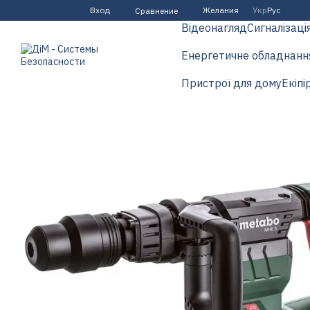
Перейти к основному контенту
Вход
Желания
Укр
Рус
Сравнение
Відеонагляд
Сигналізаці
Енергетичне обладнанн
Пристрої для дому
Екіпі