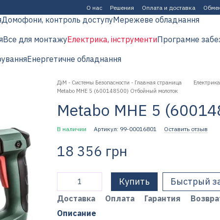
О нас
Решения
Оплата и доставка
Обмен
я
Домофони, контроль доступу
Мережеве обладнання
я
Все для монтажу
Електрика, інструменти
Програмне забе
рування
Енергетичне обладнання
ДіМ - Системы Безопасности - Главная страница
Електрика
Metabo MHE 5 (600148500) Отбойный молоток
Metabo MHE 5 (60014
В наличии
Артикул: 99-00016801
Оставить отзыв
18 356 грн
Купить
Быстрый з
Доставка
Оплата
Гарантия
Возвра
Описание