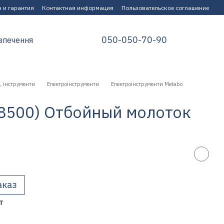
 и гарантия
Контактная информация
Пользовательское соглашение
050-050-70-90
зпечення
, інструменти
Електроінструменти
Електроінструменти Metabo
8500) Отбойный молоток
аказ
т