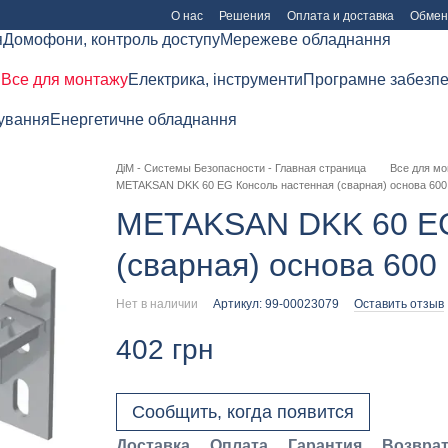
О нас
Решения
Оплата и доставка
Обмен
я
Домофони, контроль доступу
Мережеве обладнання
я
Все для монтажу
Електрика, інструменти
Програмне забезп
рування
Енергетичне обладнання
ДіМ - Системы Безопасности - Главная страница
Все для мо
METAKSAN DKK 60 EG Консоль настенная (сварная) основа 60
METAKSAN DKK 60 EG
(сварная) основа 600
Нет в наличии
Артикул: 99-00023079
Оставить отзыв
402 грн
Сообщить, когда появится
Доставка
Оплата
Гарантия
Возвра