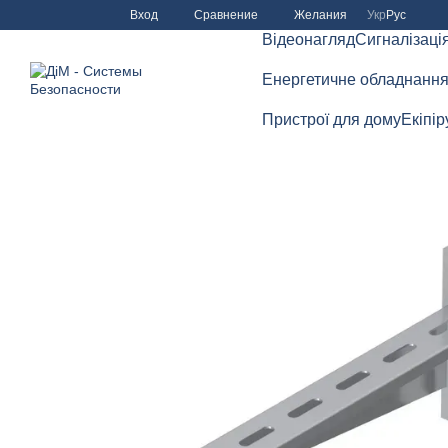
Перейти к основному контенту
Сравнение
Вход
Желания
Укр
Рус
Відеонагляд
Сигналізаці
Енергетичне обладнанн
Пристрої для дому
Екіпі