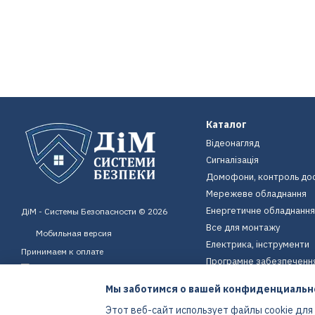
Каталог
Відеонагляд
Сигналізація
Домофони, контроль до
Мережеве обладнання
Енергетичне обладнання
ДіМ - Системы Безопасности © 2026
Все для монтажу
Мобильная версия
Електрика, інструменти
Принимаем к оплате
Програмне забезпеченн
Пристрої для дому
Мы заботимся о вашей конфиденциальн
Екіпірування
Этот веб-сайт использует файлы cookie для
Енергетичне обладнання