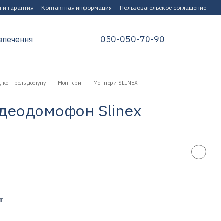
 и гарантия
Контактная информация
Пользовательское соглашение
050-050-70-90
зпечення
 контроль доступу
Монітори
Монітори SLINEX
идеодомофон Slinex
т