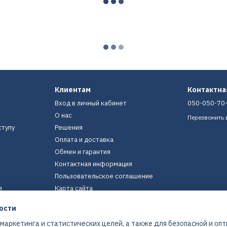
Клиентам
Контактн
Вход в личный кабинет
050-050-70
О нас
Перезвонить 
ступу
Решения
Оплата и доставка
Обмен и гарантия
Контактная информация
Пользовательское соглашение
я
Карта сайта
ости
Мы в соцсетях
 маркетинга и статистических целей, а также для безопасной и оп