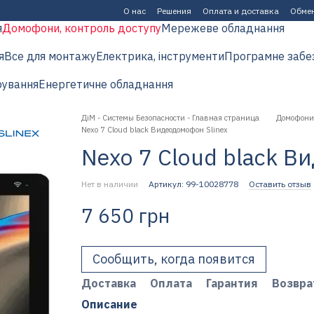
О нас
Решения
Оплата и доставка
Обмен
я
Домофони, контроль доступу
Мережеве обладнання
я
Все для монтажу
Електрика, інструменти
Програмне забе
рування
Енергетичне обладнання
ДіМ - Системы Безопасности - Главная страница
Домофони,
Nexo 7 Cloud black Видеодомофон Slinex
Nexo 7 Cloud black В
Нет в наличии
Артикул: 99-10028778
Оставить отзыв
7 650 грн
Сообщить, когда появится
Доставка
Оплата
Гарантия
Возвра
Описание