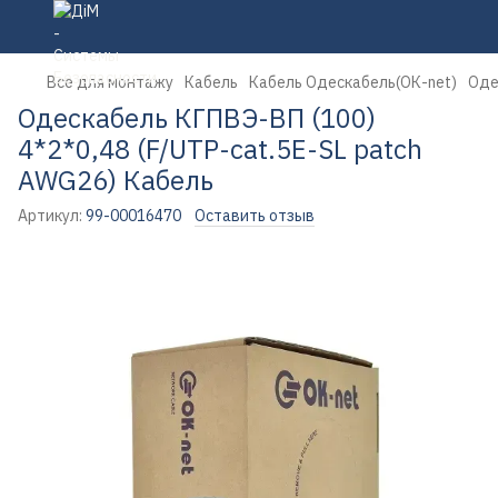
Все для монтажу
Кабель
Кабель Одескабель(ОК-net)
Оде
Одескабель КГПВЭ-ВП (100)
4*2*0,48 (F/UTP-cat.5Е-SL patch
AWG26) Кабель
Артикул:
99-00016470
Оставить отзыв