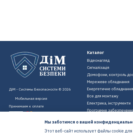
Каталог
Відеонагляд
Сигналізація
Домофони, контроль до
Мережеве обладнання
Енергетичне обладнання
ДіМ - Системы Безопасности © 2026
Все для монтажу
Мобильная версия
Електрика, інструменти
Принимаем к оплате
Програмне забезпеченн
Пристрої для дому
Мы заботимся о вашей конфиденциальн
Екіпірування
Этот веб-сайт использует файлы cookie для
Енергетичне обладнання