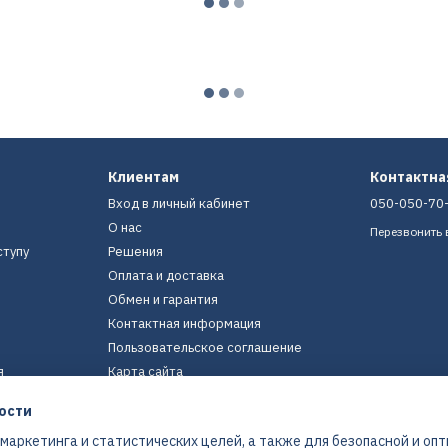
Клиентам
Контактн
Вход в личный кабинет
050-050-70
О нас
Перезвонить 
ступу
Решения
Оплата и доставка
Обмен и гарантия
Контактная информация
Пользовательское соглашение
я
Карта сайта
ости
Мы в соцсетях
 маркетинга и статистических целей, а также для безопасной и оп