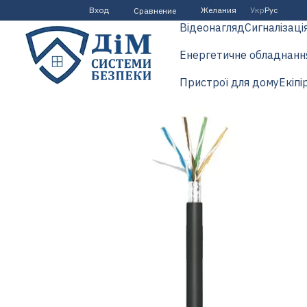
Перейти к основному контенту
Вход
Желания
Укр
Рус
Сравнение
Відеонагляд
Сигналізаці
Енергетичне обладнанн
Пристрої для дому
Екіпі