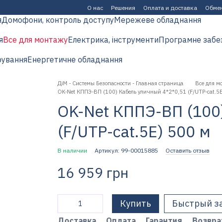
О нас
Решения
Оплата и доставка
Обмен
я
Домофони, контроль доступу
Мережеве обладнання
я
Все для монтажу
Електрика, інструменти
Програмне забе
рування
Енергетичне обладнання
ДіМ - Системы Безопасности - Главная страница
Все для м
OK-Net КППЭ-ВП (100) Кабель уличный 4*2*0,51 (F/UTP-cat.5E
OK-Net КППЭ-ВП (100
(F/UTP-cat.5E) 500 м
В наличии
Артикул: 99-00015885
Оставить отзыв
16 959 грн
Купить
Быстрый з
Доставка
Оплата
Гарантия
Возвра