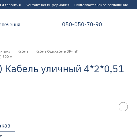
 и гарантия
Контактная информация
Пользовательское соглашение
050-050-70-90
зпечення
онтажу
Кабель
Кабель Одескабель(ОК-net)
) 500 м
) Кабель уличный 4*2*0,51
аказ
т