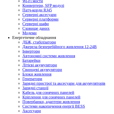
Wi-Fi мости
Конвертери, SFP модулі
Патч-корди RJ45
Серверні аксесуари
Серверні платформи
Серверні шафи
Сховище даних
Модеми
Енергетичне обладнання
ДБЖ, стабілізатори
Джерела безперебійного живлення 12-24В
Інвертори
Автономні системи живлення
Батарейки
Літієві акумулятори
Свинцеві акумулятори
Блоки живлення
Генератори
Зарядні пристрої та аксесуари для акумуляторів
Зарядні станції
Кабель для сонячних панелей
Кріплення для сонячних панелей
Повербанки, адаптери живлення
Системи накопичення енергії BESS
Аксесуари