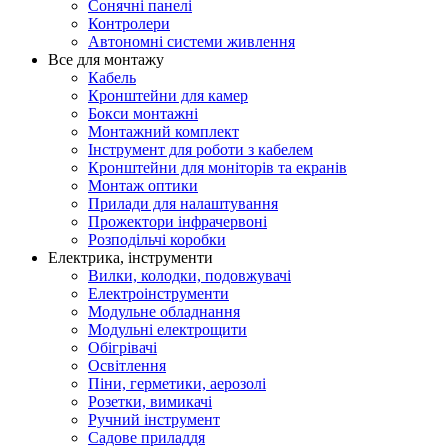
Сонячні панелі
Контролери
Автономні системи живлення
Все для монтажу
Кабель
Кронштейни для камер
Бокси монтажні
Монтажний комплект
Інструмент для роботи з кабелем
Кронштейни для моніторів та екранів
Монтаж оптики
Прилади для налаштування
Прожектори інфрачервоні
Розподільчі коробки
Електрика, інструменти
Вилки, колодки, подовжувачі
Електроінструменти
Модульне обладнання
Модульні електрощити
Обігрівачі
Освітлення
Піни, герметики, аерозолі
Розетки, вимикачі
Ручний інструмент
Садове приладдя