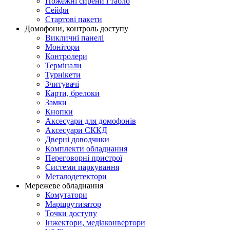
Пожежні сирени і табло
Сейфи
Стартові пакети
Домофони, контроль доступу
Викличні панелі
Монітори
Контролери
Термінали
Турнікети
Зчитувачі
Карти, брелоки
Замки
Кнопки
Аксесуари для домофонів
Аксесуари СККД
Дверні доводчики
Комплекти обладнання
Переговорні пристрої
Системи паркування
Металодетектори
Мережеве обладнання
Комутатори
Маршрутизатор
Точки доступу
Інжектори, медіаконвертори