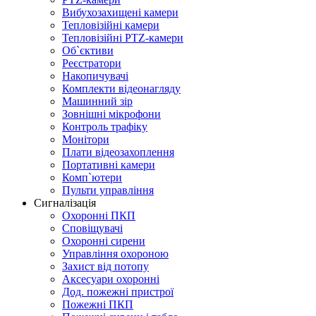
Вибухозахищені камери
Тепловізійні камери
Тепловізійні PTZ-камери
Об`єктиви
Реєстратори
Накопичувачі
Комплекти відеонагляду
Машинний зір
Зовнішні мікрофони
Контроль трафіку
Монітори
Плати відеозахоплення
Портативні камери
Комп`ютери
Пульти управління
Сигналізація
Охоронні ПКП
Сповіщувачі
Охоронні сирени
Управління охороною
Захист від потопу
Аксесуари охоронні
Дод. пожежні пристрої
Пожежні ПКП