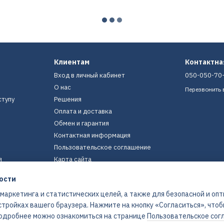
Клиентам
Контактн
Вход в личный кабинет
050-050-70
О нас
Перезвонить 
ступу
Решения
Оплата и доставка
Обмен и гарантия
Контактная информация
Пользовательское соглашение
я
Карта сайта
ости
Мы в соцсетях
 маркетинга и статистических целей, а также для безопасной и оп
стройках вашего браузера. Нажмите на кнопку «Согласиться», что
 Подробнее можно ознакомиться на странице
Пользовательское сог