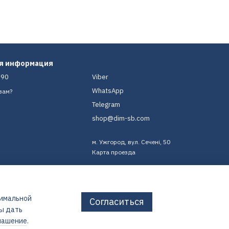
ая информация
-90
Viber
WhatsApp
вам?
Telegram
shop@dim-sb.com
м. Ужгород, вул. Сечені, 50
Карта проезда
тимальной
Согласиться
бы дать
лашение
.