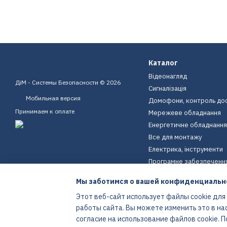
Каталог
Відеонагляд
ДіМ - Системы Безопасности © 2026
Сигналізація
Мобильная версия
Домофони, контроль до
Принимаем к оплате
Мережеве обладнання
Енергетичне обладнання
Все для монтажу
Електрика, інструменти
Програмне забезпеченн
Пристрої для дому
Мы заботимся о вашей конфиденциальн
Екіпірування
Этот веб-сайт использует файлы cookie для
Енергетичне обладнання
работы сайта. Вы можете изменить это в на
Интернет-магазин создан с Хорошоп
согласие на использование файлов cookie.