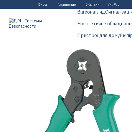
Перейти к основному контенту
Вход
Желания
Укр
Рус
Сравнение
Відеонагляд
Сигналізаці
Енергетичне обладнанн
Пристрої для дому
Екіпі