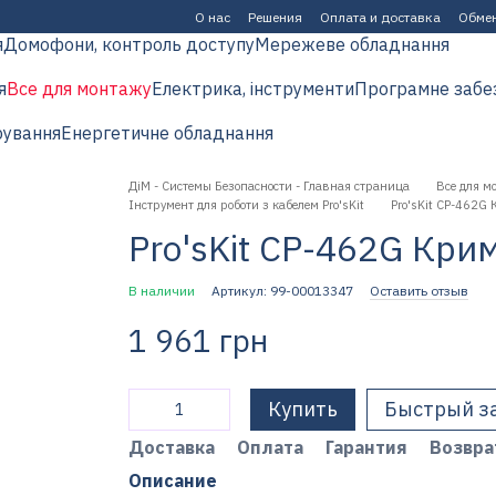
О нас
Решения
Оплата и доставка
Обмен
я
Домофони, контроль доступу
Мережеве обладнання
я
Все для монтажу
Електрика, інструменти
Програмне забе
рування
Енергетичне обладнання
ДіМ - Системы Безопасности - Главная страница
Все для м
Інструмент для роботи з кабелем Pro'sKit
Pro'sKit CP-462G
Pro'sKit CP-462G Кри
В наличии
Артикул: 99-00013347
Оставить отзыв
1 961 грн
Купить
Быстрый з
Доставка
Оплата
Гарантия
Возвра
Описание