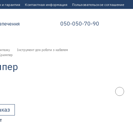
 и гарантия
Контактная информация
Пользовательское соглашение
050-050-70-90
зпечення
онтажу
Інструмент для роботи з кабелем
 Кримпер
мпер
аказ
т