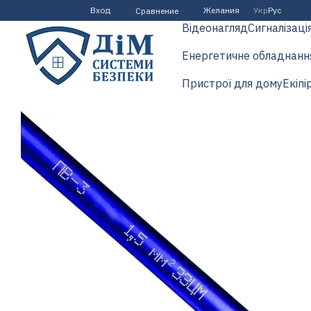
Перейти к основному контенту
Вход
Желания
Укр
Рус
Сравнение
Відеонагляд
Сигналізаці
Енергетичне обладнанн
Пристрої для дому
Екіпі