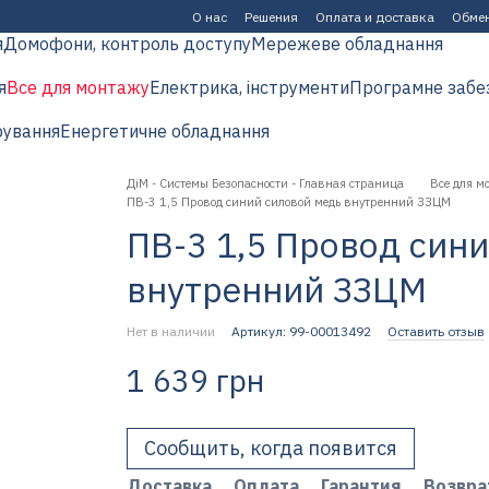
О нас
Решения
Оплата и доставка
Обмен
я
Домофони, контроль доступу
Мережеве обладнання
я
Все для монтажу
Електрика, інструменти
Програмне забе
рування
Енергетичне обладнання
ДіМ - Системы Безопасности - Главная страница
Все для м
ПВ-3 1,5 Провод синий силовой медь внутренний ЗЗЦМ
ПВ-3 1,5 Провод син
внутренний ЗЗЦМ
Нет в наличии
Артикул: 99-00013492
Оставить отзыв
1 639 грн
Сообщить, когда появится
Доставка
Оплата
Гарантия
Возвра