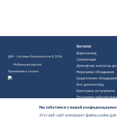
Каталог
Відеонагляд
ДіМ - Системы Безопасности © 2026
Сигналізація
Мобильная версия
Домофони, контроль до
Принимаем к оплате
Мережеве обладнання
Енергетичне обладнання
Все для монтажу
Електрика, інструменти
Програмне забезпеченн
Пристрої для дому
Мы заботимся о вашей конфиденциальн
Екіпірування
Этот веб-сайт использует файлы cookie для
Енергетичне обладнання