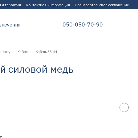
 и гарантия
Контактная информация
Пользовательское соглашение
050-050-70-90
зпечення
онтажу
Кабель
Кабель ЗЗЦМ
ий силовой медь
т