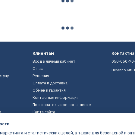
Клиентам
Контактн
Вход в личный кабинет
050-050-70
О нас
Перезвонить 
ступу
Решения
Оплата и доставка
Обмен и гарантия
Контактная информация
Пользовательское соглашение
я
Карта сайта
ости
Мы в соцсетях
 маркетинга и статистических целей, а также для безопасной и оп