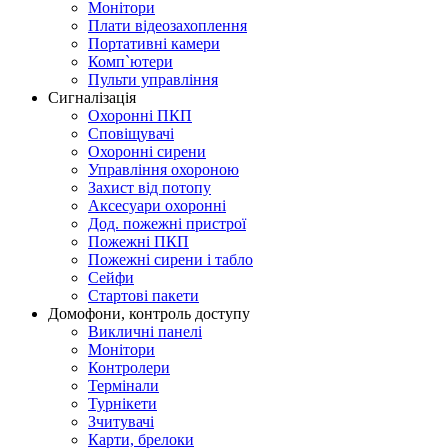
Монітори
Плати відеозахоплення
Портативні камери
Комп`ютери
Пульти управління
Сигналізація
Охоронні ПКП
Сповіщувачі
Охоронні сирени
Управління охороною
Захист від потопу
Аксесуари охоронні
Дод. пожежні пристрої
Пожежні ПКП
Пожежні сирени і табло
Сейфи
Стартові пакети
Домофони, контроль доступу
Викличні панелі
Монітори
Контролери
Термінали
Турнікети
Зчитувачі
Карти, брелоки