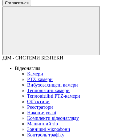
Согласиться
ДіМ - СИСТЕМИ БЕЗПЕКИ
Відеонагляд
Камери
PTZ-камери
Вибухозахищені камери
Тепловізійні камери
Тепловізійні PTZ-камери
Об`єктиви
Реєстратори
Накопичувачі
Комплекти відеонагляду
Машинний зір
Зовнішні мікрофони
Контроль трафіку