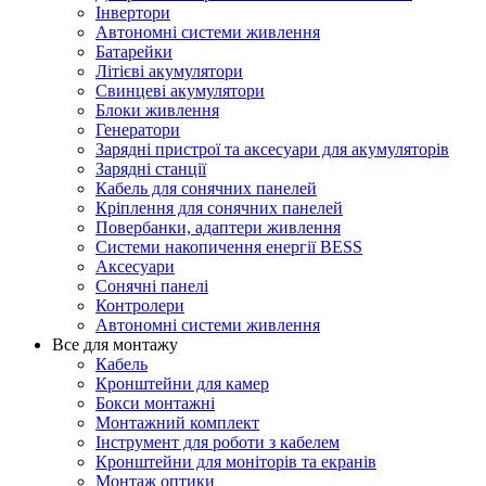
Інвертори
Автономні системи живлення
Батарейки
Літієві акумулятори
Свинцеві акумулятори
Блоки живлення
Генератори
Зарядні пристрої та аксесуари для акумуляторів
Зарядні станції
Кабель для сонячних панелей
Кріплення для сонячних панелей
Повербанки, адаптери живлення
Системи накопичення енергії BESS
Аксесуари
Сонячні панелі
Контролери
Автономні системи живлення
Все для монтажу
Кабель
Кронштейни для камер
Бокси монтажні
Монтажний комплект
Інструмент для роботи з кабелем
Кронштейни для моніторів та екранів
Монтаж оптики