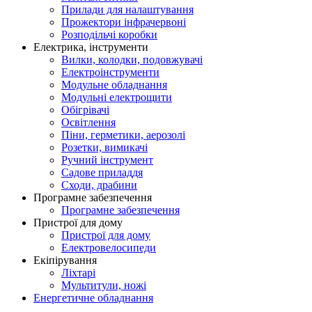
Прилади для налаштування
Прожектори інфрачервоні
Розподільчі коробки
Електрика, інструменти
Вилки, колодки, подовжувачі
Електроінструменти
Модульне обладнання
Модульні електрощити
Обігрівачі
Освітлення
Піни, герметики, аерозолі
Розетки, вимикачі
Ручний інструмент
Садове приладдя
Сходи, драбини
Програмне забезпечення
Програмне забезпечення
Пристрої для дому
Пристрої для дому
Електровелосипеди
Екіпірування
Ліхтарі
Мультитули, ножі
Енергетичне обладнання