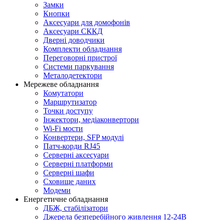
Замки
Кнопки
Аксесуари для домофонів
Аксесуари СККД
Дверні доводчики
Комплекти обладнання
Переговорні пристрої
Системи паркування
Металодетектори
Мережеве обладнання
Комутатори
Маршрутизатор
Точки доступу
Інжектори, медіаконвертори
Wi-Fi мости
Конвертери, SFP модулі
Патч-корди RJ45
Серверні аксесуари
Серверні платформи
Серверні шафи
Сховище даних
Модеми
Енергетичне обладнання
ДБЖ, стабілізатори
Джерела безперебійного живлення 12-24В