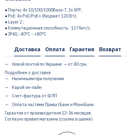
● Порты: 4х 10/100/1000Base-T, 2х SFP;
● PoE: 4х PoE/PoE+ (бюджет 120 Вт);
● Layer 2 ;
● Коммутационная способность : 12 Гбит/с;
● IP40, -40°C - +80°C
Доставка
Оплата
Гарантия
Возврат
Новой почтой по Украине — от 80 грн.
Подробнее о доставке
Наличными при получении
Карой он-лайн
Счет-фактура от ФЛП
Оплата частями ПриватБанк и МоноБанк
Гарантия от производителя 12-36 месяцев
Согласно правил магазина (ссылка в шапке)