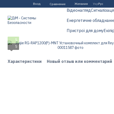
Перейти к основному контенту
Вход
Желания
Укр
Рус
Сравнение
Відеонагляд
Сигналізаці
Енергетичне обладнанн
Пристрої для дому
Екіпі
5
5
Характеристики
Новый отзыв или комментарий