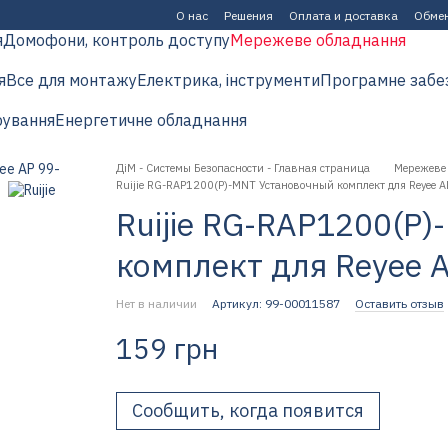
О нас
Решения
Оплата и доставка
Обмен
я
Домофони, контроль доступу
Мережеве обладнання
я
Все для монтажу
Електрика, інструменти
Програмне забе
рування
Енергетичне обладнання
ДіМ - Системы Безопасности - Главная страница
Мережеве
Ruijie RG-RAP1200(P)-MNT Установочный комплект для Reyee A
Ruijie RG-RAP1200(P
комплект для Reyee 
Нет в наличии
Артикул: 99-00011587
Оставить отзыв
159 грн
Сообщить, когда появится