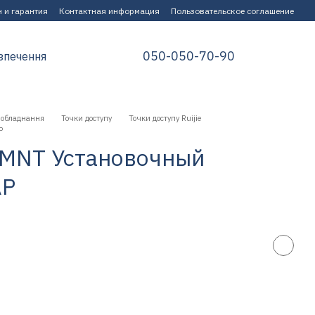
 и гарантия
Контактная информация
Пользовательское соглашение
050-050-70-90
зпечення
 обладнання
Точки доступу
Точки доступу Ruijie
P
)-MNT Установочный
AP