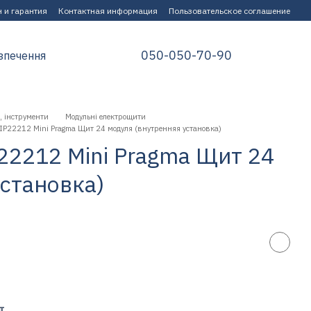
 и гарантия
Контактная информация
Пользовательское соглашение
050-050-70-90
зпечення
, інструменти
Модульні електрощити
 MIP22212 Mini Pragma Щит 24 модуля (внутренняя установка)
P22212 Mini Pragma Щит 24
установка)
т