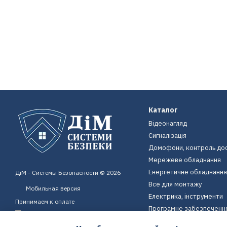
Каталог
Відеонагляд
Сигналізація
Домофони, контроль до
Мережеве обладнання
Енергетичне обладнання
ДіМ - Системы Безопасности © 2026
Все для монтажу
Мобильная версия
Електрика, інструменти
Принимаем к оплате
Програмне забезпеченн
Пристрої для дому