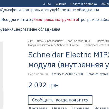
О нас
Решения
Оплата и доставка
Обмен
я
Домофони, контроль доступу
Мережеве обладнання
я
Все для монтажу
Електрика, інструменти
Програмне забе
рування
Енергетичне обладнання
ДіМ - Системы Безопасности - Главная страница
Електрика
Модульні електрощити Schneider Electric
Schneider Electric
Schneider Electric MI
модуля (внутренняя 
Нет в наличии
Артикул: 99-00012688
Оставить отзыв
2 092 грн
Сообщить, когда появится
Доставка
Оплата
Гарантия
Возвра