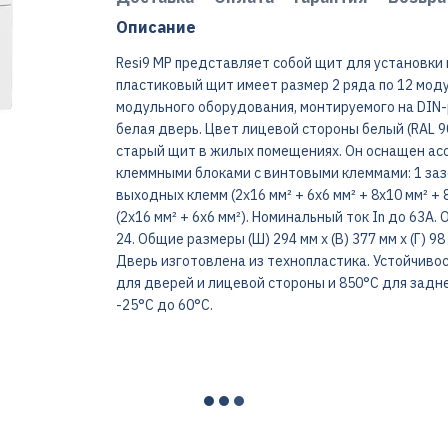
Описание
Resi9 MP представляет собой щит для установки
пластиковый щит имеет размер 2 ряда по 12 моду
модульного оборудования, монтируемого на DIN-р
белая дверь. Цвет лицевой стороны белый (RAL 9
старый щит в жилых помещениях. Он оснащен асс
клеммными блоками с винтовыми клеммами: 1 заз
выходных клемм (2x16 мм² + 6x6 мм² + 8x10 мм² 
(2x16 мм² + 6x6 мм²). Номинальный ток In до 63А
24. Общие размеры (Ш) 294 мм x (В) 377 мм x (Г) 
Дверь изготовлена из технопластика. Устойчивос
для дверей и лицевой стороны и 850°C для задне
-25°C до 60°C.