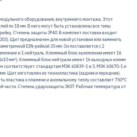
 модульного оборудования, внутреннего монтажа. Этот
лей по 18 мм. В него могут быть установлены все типы
ейку. Степень защиты IP40. В комплект поставки входит
003). Щит предназначен для новой установки или заменить
иметричной DIN-рейкой 35 мм. Он поставляется с 2
емление и 1 нейтраль. Клеммный блок заземления имеет 16
+ 8x10 мм²). Клеммный блок нейтрали имеет 16 выходных клемм
. Он соответствует стандартам МЭК 60439-1 и 3, МЭК 60670-1 и
98 мм. Щит изготовлен из технопластика (задняя и передняя).
ть пластика к пламени и аномальному теплу составляет 750°C
й части. Степень ударозащиты IK07. Рабочая температура от