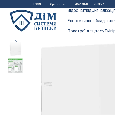
Перейти к основному контенту
Вход
Желания
Укр
Рус
Сравнение
Відеонагляд
Сигналізаці
Енергетичне обладнанн
Пристрої для дому
Екіпі