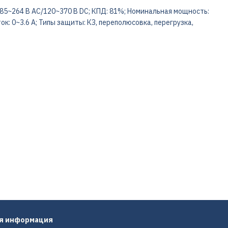
5~264 В AC/120~370 В DC; КПД: 81%; Номинальная мощность:
к: 0~3.6 А; Типы защиты: КЗ, переполюсовка, перегрузка,
ая информация