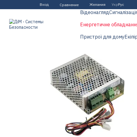
Перейти к основному контенту
Вход
Желания
Укр
Рус
Сравнение
Відеонагляд
Сигналізаці
Енергетичне обладнанн
Пристрої для дому
Екіпі