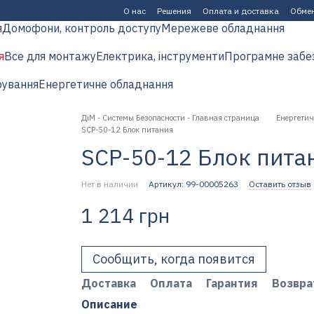
О нас
Решения
Оплата и доставка
Обмен
я
Домофони, контроль доступу
Мережеве обладнання
я
Все для монтажу
Електрика, інструменти
Програмне забе
рування
Енергетичне обладнання
ДіМ - Системы Безопасности - Главная страница
Енергетич
SCP-50-12 Блок питания
SCP-50-12 Блок пита
Нет в наличии
Артикул: 99-00005263
Оставить отзыв
1 214 грн
Сообщить, когда появится
Доставка
Оплата
Гарантия
Возвра
Описание