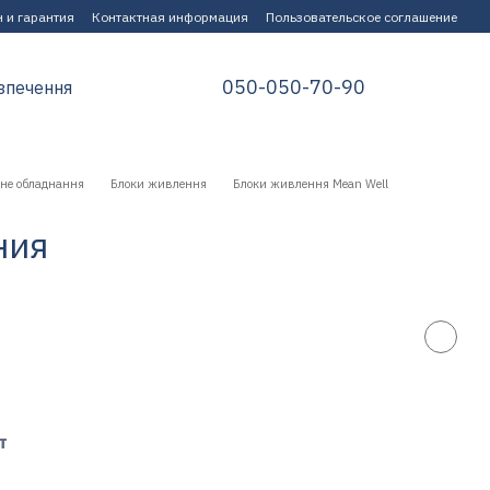
 и гарантия
Контактная информация
Пользовательское соглашение
050-050-70-90
зпечення
не обладнання
Блоки живлення
Блоки живлення Mean Well
ния
т