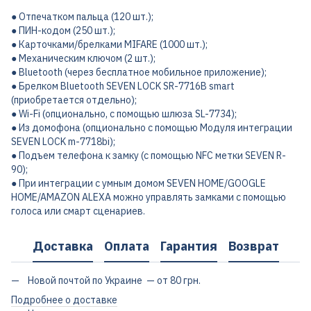
● Отпечатком пальца (120 шт.);
● ПИН-кодом (250 шт.);
● Карточками/брелками MIFARE (1000 шт.);
● Механическим ключом (2 шт.);
● Bluetooth (через бесплатное мобильное приложение);
● Брелком Bluetooth SEVEN LOCK SR-7716B smart
(приобретается отдельно);
● Wi-Fi (опционально, с помощью шлюза SL-7734);
● Из домофона (опционально с помощью Модуля интеграции
SEVEN LOCK m-7718bi);
● Подъем телефона к замку (с помощью NFC метки SEVEN R-
90);
● При интеграции с умным домом SEVEN HOME/GOOGLE
HOME/AMAZON ALEXA можно управлять замками с помощью
голоса или смарт сценариев.
Доставка
Оплата
Гарантия
Возврат
Новой почтой по Украине — от 80 грн.
Подробнее о доставке