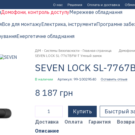
О нас
Решения
Оплата и доставка
Обмен
я
Домофони, контроль доступу
Мережеве обладнання
я
Все для монтажу
Електрика, інструменти
Програмне забе
рування
Енергетичне обладнання
ДіМ - Системы Безопасности - Главная страница
Домофони,
SEVEN LOCK SL-7767BFW-T Умный замок
SEVEN LOCK SL-7767
В наличии
Артикул: 99-10029540
Оставить отзыв
8 187 грн
Купить
Быстрый з
Доставка
Оплата
Гарантия
Возвра
Описание