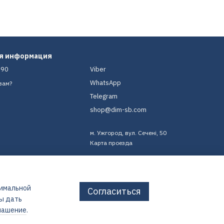
ая информация
-90
Viber
WhatsApp
вам?
Telegram
shop@dim-sb.com
м. Ужгород, вул. Сечені, 50
Карта проезда
тимальной
Согласиться
бы дать
лашение
.