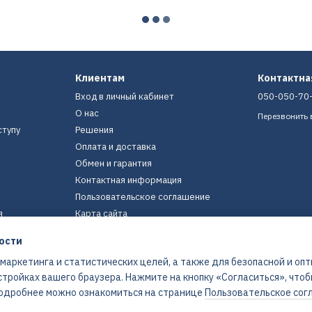
Клиентам
Контактн
Вход в личный кабинет
050-050-70
О нас
Перезвонить 
ступу
Решения
Оплата и доставка
Обмен и гарантия
Контактная информация
Пользовательское соглашение
я
Карта сайта
ости
Мы в соцсетях
 маркетинга и статистических целей, а также для безопасной и оп
стройках вашего браузера. Нажмите на кнопку «Согласиться», что
 Подробнее можно ознакомиться на странице
Пользовательское сог