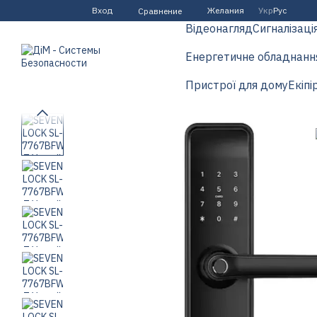
Перейти к основному контенту
Вход
Желания
Укр
Рус
Сравнение
Відеонагляд
Сигналізаці
Енергетичне обладнанн
Пристрої для дому
Екіпі