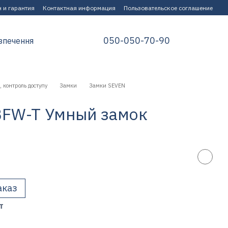
 и гарантия
Контактная информация
Пользовательское соглашение
050-050-70-90
зпечення
 контроль доступу
Замки
Замки SEVEN
BFW-T Умный замок
аказ
т